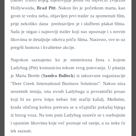
Hollywooda,
Brad Pitt
. Nakon što je početkom marta, kao
grom iz vedra neba, objavljen prvi trailer za spomenuti film,
prije nekoliko dana predstavljen je i službeni plakat filma.
Sada je stigao i najnoviji trailer koji nas upoznaje i s novim
likovima te detaljnije otkriva priču filma. Naravno, sve to uz
pregršt humora i kvalitetne akcije.
Napokon saznajemo ko je misteriozna žena s kojom
Ladybug (Pitt) komunicira tokom svog putovanja. U pitanju
je Maria Beetle (
Sandra Bullock
) iz takozvane organizacije
"Deer Creek International Business Solutions". Nakon niza
nesretnih misija, ona uvodi Ladybuga u povratnički posao
koji bi na prvu lotpu trebao biti mačiji kašalj. Međutim,
krađa običnog kofera pretvara se u očajnički pokušaj bijega
iz brzog voza. Na tom putu Ladybug susreće se s osebujnim
i opasnim likovima koje već poznaje od ranije, a za neke će
tek saznati.