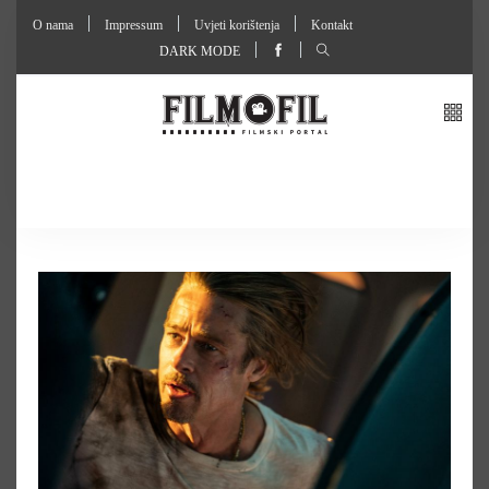
O nama
Impressum
Uvjeti korištenja
Kontakt
DARK MODE