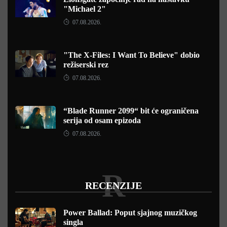
"Michael 2"
07.08.2026.
"The X-Files: I Want To Believe" dobio
režiserski rez
07.08.2026.
“Blade Runner 2099“ bit će ograničena
serija od osam epizoda
07.08.2026.
R
RECENZIJE
Power Ballad: Poput sjajnog muzičkog
singla