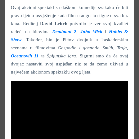
Ovaj akcioni spektakl sa daškom komedije svakako će biti
pravo ljetno osvježenje kada film u augustu stigne u sva bh.
kina. Reditelj
David Leitch
potvrdio je već svoj kvalitet
radeći na hitovima
Deadpool 2
,
John Wick
i
Hobbs &
Shaw
. Također, bio je Pittov dvojnik u kaskaderskim
scenama u filmovima
Gospodin i gospođa Smith, Troja,
Oceanovih 11
te
Špijunska igra
. Sigurni smo da će ovaj
dvojac nastaviti svoj uspješan niz te da ćemo uživati u
najvećem akcionom spektaklu ovog ljeta.