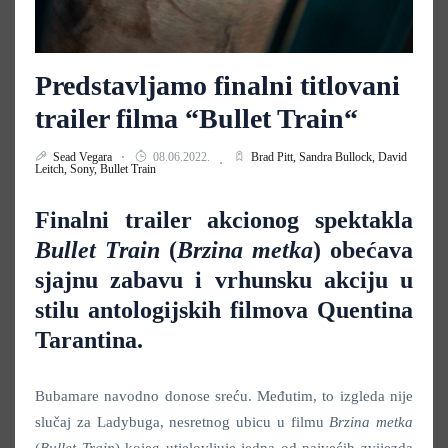
Predstavljamo finalni titlovani
trailer filma “Bullet Train“
Sead Vegara
08.06.2022.
Brad Pitt,
Sandra Bullock,
David
Leitch,
Sony,
Bullet Train
Finalni trailer akcionog spektakla
Bullet Train
(
Brzina metka
) obećava
sjajnu zabavu i vrhunsku akciju u
stilu antologijskih filmova Quentina
Tarantina.
Bubamare navodno donose sreću. Međutim, to izgleda nije
slučaj za Ladybuga, nesretnog ubicu u filmu
Brzina metka
(
Bullet Train
) kojeg utjelovljuje jedna od najvećih zvijezda