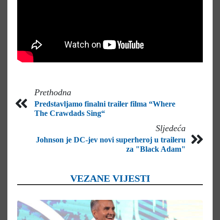
Prethodna
Predstavljamo finalni trailer filma “Where
The Crawdads Sing“
Sljedeća
Johnson je DC-jev novi superheroj u traileru
za "Black Adam"
VEZANE VIJESTI