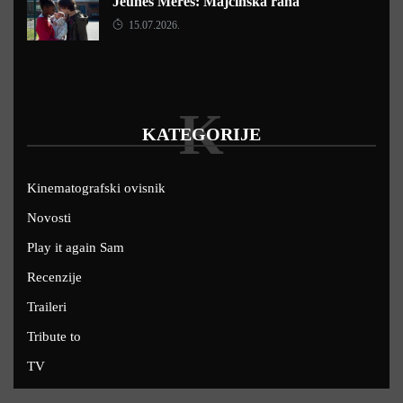
Jeunes Mères: Majčinska rana
15.07.2026.
K
KATEGORIJE
Kinematografski ovisnik
Novosti
Play it again Sam
Recenzije
Traileri
Tribute to
TV
U kinima