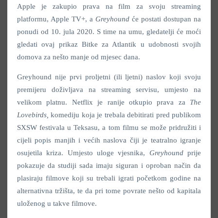
Apple je zakupio prava na film za svoju streaming
platformu, Apple TV+, a
Greyhound
će postati dostupan na
ponudi od 10. jula 2020. S time na umu, gledatelji će moći
gledati ovaj prikaz Bitke za Atlantik u udobnosti svojih
domova za nešto manje od mjesec dana.
Greyhound nije prvi proljetni (ili ljetni) naslov koji svoju
premijeru doživljava na streaming servisu, umjesto na
velikom platnu. Netflix je ranije otkupio prava za
The
Lovebirds
,
komediju koja je trebala debitirati pred publikom
SXSW festivala u Teksasu, a tom filmu se može pridružiti i
cijeli popis manjih i većih naslova čiji je teatralno igranje
osujetila kriza. Umjesto uloge vjesnika,
Greyhound
prije
pokazuje da studiji sada imaju siguran i oproban način da
plasiraju filmove koji su trebali igrati početkom godine na
alternativna tržišta, te da pri tome povrate nešto od kapitala
uloženog u takve filmove.