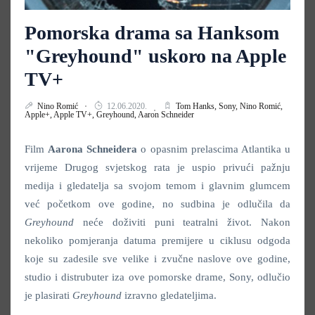
Pomorska drama sa Hanksom
"Greyhound" uskoro na Apple
TV+
Nino Romić
12.06.2020.
Tom Hanks,
Sony,
Nino Romić,
Apple+,
Apple TV+,
Greyhound,
Aaron Schneider
Film
Aarona
Schneidera
o opasnim prelascima Atlantika u
vrijeme Drugog svjetskog rata je uspio privući pažnju
medija i gledatelja sa svojom temom i glavnim glumcem
već početkom ove godine, no sudbina je odlučila da
Greyhound
neće doživiti puni teatralni život. Nakon
nekoliko pomjeranja datuma premijere u ciklusu odgoda
koje su zadesile sve velike i zvučne naslove ove godine,
studio i distrubuter iza ove pomorske drame, Sony, odlučio
je plasirati
Greyhound
izravno gledateljima.