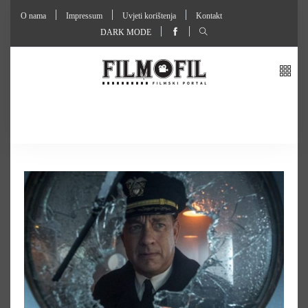
O nama
Impressum
Uvjeti korištenja
Kontakt
DARK MODE