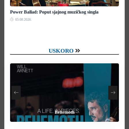
Power Ballad: Poput sjajnog muzičkog singla
05.08.2026.
USKORO
How To Rob A Bank
Heart of the Beast
By Any Means
Behemoth