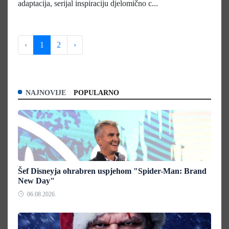
adaptacija, serijal inspiraciju djelomično c...
‹
1
2
›
NAJNOVIJE
POPULARNO
Šef Disneyja ohrabren uspjehom "Spider-Man: Brand
New Day"
06.08.2026.