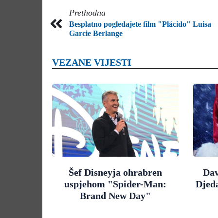
Prethodna
Besplatno pogledajete film "Plácido" Luisa
Garcie Berlange
VEZANE VIJESTI
Šef Disneyja ohrabren
Dav
uspjehom "Spider-Man:
Djed
Brand New Day"