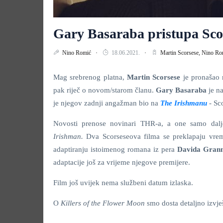
Gary Basaraba pristupa Sco
Nino Romić
18.06.2021.
Martin Scorsese,
Nino Ro
Mag srebrenog platna,
Martin Scorsese
je pronašao 
pak riječ o novom/starom članu.
Gary Basaraba
je n
je njegov zadnji angažman bio na
The Irishmanu
-
Sc
Novosti prenose novinari THR-a, a one samo dalj
Irishman.
Dva Scorseseova filma se preklapaju vrem
adaptiranju istoimenog romana iz pera
Davida Gran
adaptacije još za vrijeme njegove premijere.
Film još uvijek nema službeni datum izlaska.
O
Killers of the Flower Moon
smo dosta detaljno izvje