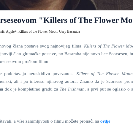
rseseovom "Killers of The Flower M
mić,
Apple+,
Killers of the Flower Moon,
Gary Basaraba
novog člana postave svog najnovijeg filma,
Killers of The Flower M
ajnoviji član glumačke postave, no Basaraba nije novo lice Scorseseu, 
orseseovom prošlom filmu.
e podcrtavaju neraskidivu povezanost
Killers of The Flower Moo
enski, ali i po interesu njihovog autora. Znamo da je Scorsese prom
na
dok je kompletirao građu za
The Irishman,
a prvi put se oglasio o 
štavali, a više zanimljivosti o filmu možete pronaći na
ovdje
.