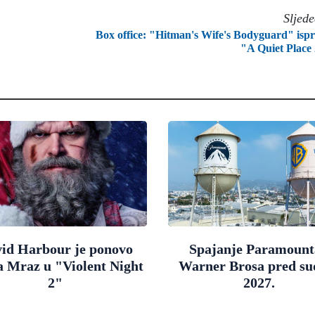
Sljed
Box office: "Hitman's Wife's Bodyguard" isp
"A Quiet Place
id Harbour je ponovo
Spajanje Paramount
a Mraz u "Violent Night
Warner Brosa pred s
2"
2027.