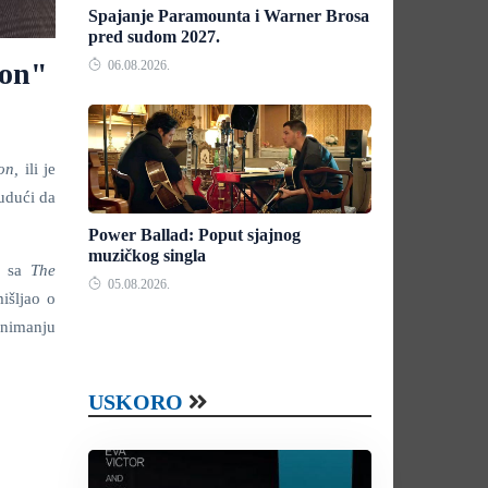
Spajanje Paramounta i Warner Brosa
pred sudom 2027.
oon"
06.08.2026.
oon,
ili je
budući da
Power Ballad: Poput sjajnog
muzičkog singla
n
sa
The
05.08.2026.
išljao o
snimanju
USKORO