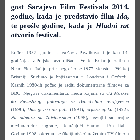
gost Sarajevo Film Festivala 2014.
godine, kada je predstavio film
Ida
,
te prošle godine, kada je
Hladni rat
otvorio festival.
Rođen 1957. godine u Varšavi, Pawlikowski je kao 14-
godišnjak iz Poljske prvo otišao u Veliku Britaniju, zatim u
Njemačku i Italiju, prije nego što se 1977. skrasio u Velikoj
Britaniji. Studirao je književnost u Londonu i Oxfordu.
Kasnih 1980-ih počeo je raditi dokumentarne filmove za
BBC. Njegovi dokumentarci, među kojima su
Od Moskve
do Pietushkog: putovanje sa Benedictom Yerofeyevim
(1990),
Dostojevski na putu
(1991),
Srpska epika
(1992),
Na odmoru sa Zhirinovskim
(1995), osvojili su brojne
međunarodne nagrade, uključujući Emmy i Prix Italia.
Godine 1998. okrenuo se fikciji niskobudžetnim TV filmom