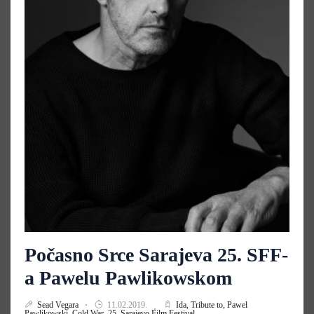
Počasno Srce Sarajeva 25. SFF-
a Pawelu Pawlikowskom
Sead Vegara
11.02.2019.
Ida,
Tribute to,
Pawel
Pawlikowski,
Cold War,
25. Sarajevo Film Festival