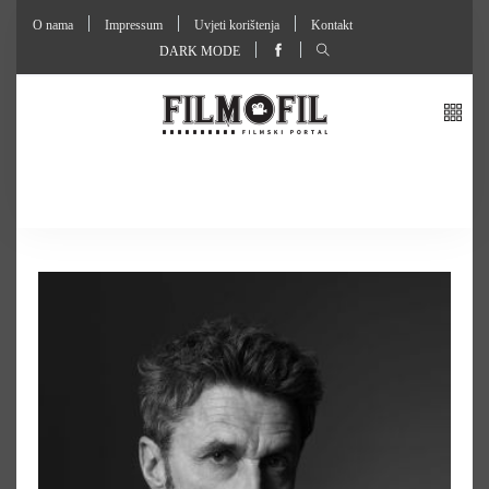
O nama
Impressum
Uvjeti korištenja
Kontakt
DARK MODE