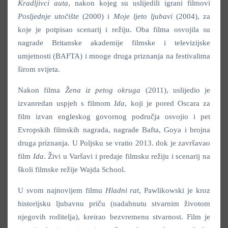
Kradljivci auta
, nakon kojeg su uslijedili igrani filmovi
Posljednje utočište
(2000) i
Moje ljeto ljubavi
(2004), za
koje je potpisao scenarij i režiju. Oba filma osvojila su
nagrade Britanske akademije filmske i televizijske
umjetnosti (BAFTA) i mnoge druga priznanja na festivalima
širom svijeta.
Nakon filma
Žena iz petog okruga
(2011), uslijedio je
izvanredan uspjeh s filmom
Ida
, koji je pored Oscara za
film izvan engleskog govornog područja osvojio i pet
Evropskih filmskih nagrada, nagrade Bafta, Goya i brojna
druga priznanja. U Poljsku se vratio 2013. dok je završavao
film
Ida
. Živi u Varšavi i predaje filmsku režiju i scenarij na
školi filmske režije Wajda School.
U svom najnovijem filmu
Hladni rat
, Pawlikowski je kroz
historijsku ljubavnu priču (nadahnutu stvarnim životom
njegovih roditelja), kreirao bezvremenu stvarnost. Film je