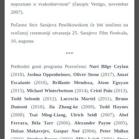
nepoznato u svakodnevnom” (časopis Vertigo, novembar
2007).
Počasno Srce Sarajeva Pawlikowskom će biti uručeno na
svečanoj ceremoniji otvaranja 25. Sarajevo Film Festivala,
16. augusta.
***
Prethodni gosti programa Posvećeno:
Nuri Bilge Ceylan
(2018),
Joshua Oppenheimer, Oliver Stone
(2017),
Amat
Escalante
(2016),
Brillante Mendoza, Atom Egoyan
(2015),
Michael Winterbottom
(2014),
Cristi Puiu
(2013),
Todd Solondz
(2012),
Lucrecia Martel
(2011),
Bruno
Dumont
(2010),
Jia Zhang-ke
(2009),
Todd Haynes
(2008),
Tsai Ming-Liang, Ulrich Seidl
(2007),
Abel
Ferrara, Béla Tarr
(2006),
Alexander Payne
(2005),
Dušan Makavejev, Gaspar Noé (
2004),
Peter Mullan