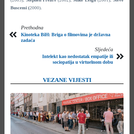
(2003),
Stephen Frears
(2002),
Mike Leigh
(2001),
Steve
Buscemi (
2000).
Prethodna
Kinoteka BiH: Briga o filmovima je državna
zadaća
Sljedeća
Intelekt kao nedostatak empatije ili
sociopatija u virtuelnom dobu
VEZANE VIJESTI