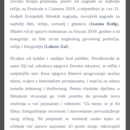
osvojio brojna priznanja, počev od nagrade za najbolju
režiju na Festivalu u Cannesu 2018, a trijumfirao je i na 31.
dodjeli Evropskih filmskih nagrada, osvojivši nagrade za
najbolji film, režiju, scenarij i glumicu (
Joanna Kulig
).
Hladni rat
je upravo nominiran za Oscara 2019. godine u tri
kategorije: za film izvan engleskog govornog područja,
režiju i fotografiju (
Lukasz Zal
).
Hvaljen od kritike i omiljen kod publike, Pawlikowski je
autor čiji rad odražava njegovo životno iskustvo, te etički i
umjetnički stav. Kroz njegove filmove progovaraju snažan
talent, svijest o historijskim promjenama, i osjećaj za odnos
između intimnog i društvenog. Prema vlastitim riječima, u
filmskom stvaranju ga vodi potreba da pronađe nova
značenja u već poznatom i viđenom: “Za mene, to je bit
filma: fotografiranje stvarnosti i istovremeno prevazilaženje
onog očitog. Ne prepustiti se realnosti onako kako se
očekuje već upravo suprotno: ići protiv struje, otkrivajući