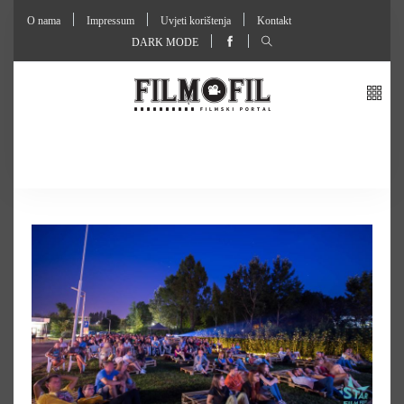
O nama
Impressum
Uvjeti korištenja
Kontakt
DARK MODE