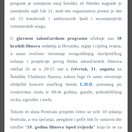
program je zamijenio onaj šaroliki, tri filmske nagrade je
zamijenilo njih čak 11, mali tim organizatora postao je tim
od 15 kreativnih i ambicioznih ljudi i nezamjenjivih
volonterskih snaga.
U
glavnom
takmičarskom programu
očekuje nas
38
kratkih filmova
reditelja iz Hrvatske, regije i cijelog svijeta,
a samo svečano otvorenje ovogodišnjeg slavljeničkog
izdanja i projekcije prvog bloka takmičarskih filmova
održati će se u 20:15 sati u
četvrtak, 31. augusta
na
Šetalištu Vladimira Nazora, nakon čega će samo otvorenje
obilježiti koncert sisačkog benda
L.H.D.
poznatog po
zvukovima soula iz 60-ih godina, garaže, psihodeličnog
rocka, egzotike i surfa.
Tokom tri dana Festivala prisjetiti ćemo se svih 10 izdanja
festivala, a sva sjećanja, anegdote i priče biti će sastavni dio
izložbe “
10. godina filmova ispod zvijezda
” koja će se za