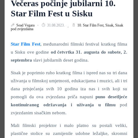
Večeras počinje jubilarni 10.
Star Film Fest u Sisku
Sead Vegara
31.08.2023.
10. Star Film Fest,
Sisak,
Sisak
pod zvijezdama
Star Film Fest
, međunarodni filmski festival kratkog filma
u Sisku ove godine
od četvrtka 31. augusta do subote, 2.
septembra
slavi jubilarnih deset godina.
Sisak je poprimio ruho kratkog filma i ispred nas su tri dana
uživanja u filmskoj umjetnosti, edukacijama i muzici, ali i tri
dana prisjećanja svih 10 godina iza nas i svih koji su
pomogli da ova zvjezdana priča napuni
puno desetljeće
kontinuiranog održavanja
i uživanja u filmu
pod
zvjezdanim sisačkim nebom.
Mali filmski projektor i malo platno su postali veliki,
plastične stolice su zamijenile udobne ležaljke, skromni