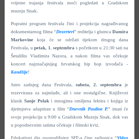
vrijeme trajanja festivala moći pogledati u Gradskom
muzeju Sisak.
Popratni program festivala čini i projekcija nagrađivanog
dokumentarnog filma “
Dezerteri
” reditelja i glumca
Damira
Markovine
koja će se održati tijekom drugog dana
Festivala, u
petak, 1. septembra
s početkom u 21:30 sati na
Šetalištu Vladimira Nazora, a nakon filma vas očekuje
koncert najznačajnijeg hrvatskog hip hop izvođača -
Kandžije
!
Jutro zadnjeg dana Festivala,
subota, 2. septembra
je
rezervirana za najmlađe, ali i one nostalgične. Književni
klasik
Sanje Polak
i mnogima omiljena lektira i knjiga iz
djetinjstva adaptiran u film “
Dnevnik Pauline P.
” imati će
svoju projekciju u 9:00 u Gradskom Muzeju Sisak, dok vas
u popodnevnim satima očekuje i filmski kviz.
Edukativni dio ovogodišnjeg SFF-a čine radionica “
Video