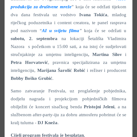
produkcija za društvene mreže
” koja će se održati tijekom
dva dana festivala uz vodstvo
Ivana Tokića
, mladog
riječkog poduzetnika i content creatora, te panel rasprava
pod nazivom “
AI u svijetu filma
”
koja će se održati u
subotu, 2. septembra
na lokaciji Šetališta Vladimira
Nazora s početkom u 15:00 sati, a na istoj će sudjelovati
stručnjakinje za umjetnu inteligenciju
, Martina Silov
i
Petra Horvatović
, pravnica specijalizirana za umjetnu
inteligenciju,
Marijana Šarolić Robić
i režiser i producent
Bobby Boško Grubić
.
Samo zatvaranje Festivala, uz proglašenje pobjednika,
dodjelu nagrada i projekcijom pobjedničkih filmova
obilježiti će koncert sisačkog benda
Pristojni Jeleni
, a na
službenom after-party-iju za dobru atmosferu pobrinut će se
kralj tuluma -
DJ Kneža
.
Cijeli program festivala je besplatan.