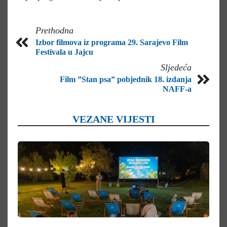
Prethodna
Izbor filmova iz programa 29. Sarajevo Film
Festivala u Jajcu
Sljedeća
Film ”Stan psa” pobjednik 18. izdanja
NAFF-a
VEZANE VIJESTI