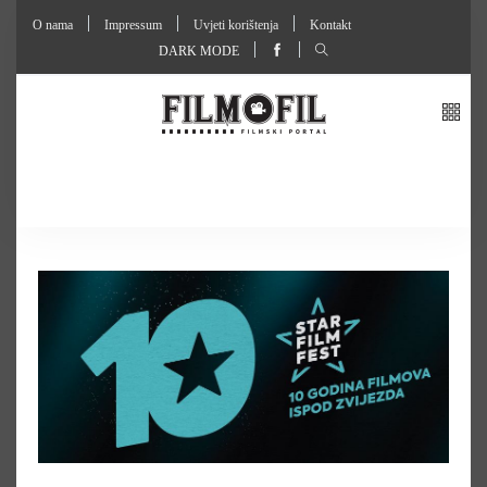
O nama
Impressum
Uvjeti korištenja
Kontakt
DARK MODE