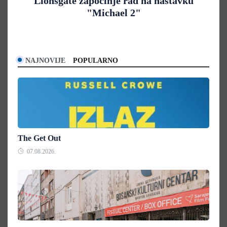
Lionsgate započinje rad na nastavku
"Michael 2"
NAJNOVIJE
POPULARNO
The Get Out
07.08.2026.