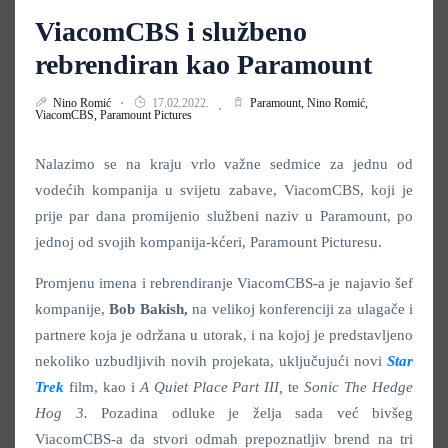
ViacomCBS i službeno
rebrendiran kao Paramount
Nino Romić
17.02.2022.
Paramount,
Nino Romić,
ViacomCBS,
Paramount Pictures
Nalazimo se na kraju vrlo važne sedmice za jednu od
vodećih kompanija u svijetu zabave, ViacomCBS, koji je
prije par dana promijenio službeni naziv u Paramount, po
jednoj od svojih kompanija-kćeri, Paramount Picturesu.
Promjenu imena i rebrendiranje ViacomCBS-a je najavio šef
kompanije,
Bob Bakish,
na velikoj konferenciji za ulagače i
partnere koja je održana u utorak, i na kojoj je predstavljeno
nekoliko uzbudljivih novih projekata, uključujući novi
Star
Trek
film, kao i
A Quiet Place Part III,
te
Sonic The Hedge
Hog 3.
Pozadina odluke je želja sada već bivšeg
ViacomCBS-a da stvori odmah prepoznatljiv brend na tri