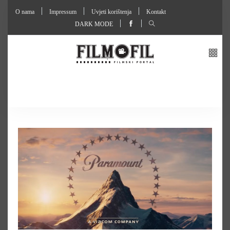
O nama
Impressum
Uvjeti korištenja
Kontakt
DARK MODE