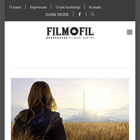
O nama
Impressum
Uvjeti korištenja
Kontakt
DARK MODE