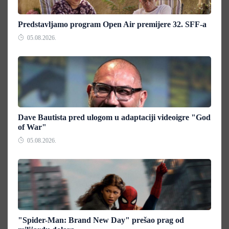
Predstavljamo program Open Air premijere 32. SFF-a
05.08.2026.
Dave Bautista pred ulogom u adaptaciji videoigre "God
of War"
05.08.2026.
"Spider-Man: Brand New Day" prešao prag od