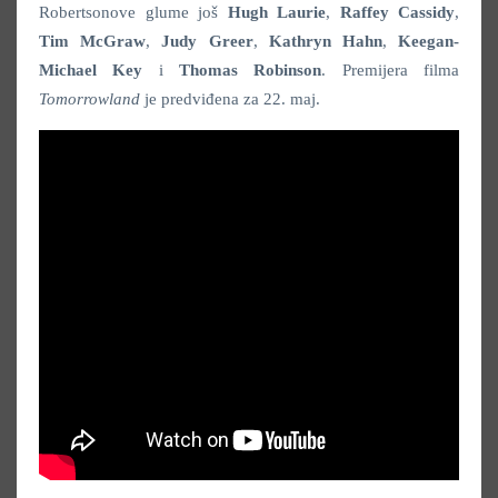
Robertsonove glume još
Hugh Laurie
,
Raffey Cassidy
,
Tim McGraw
,
Judy Greer
,
Kathryn Hahn
,
Keegan-
Michael Key
i
Thomas Robinson
.
Premijera filma
Tomorrowland
je predviđena za 22. maj.