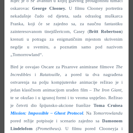
Riječ je o SF avanturi u kojoj glavnog protagonistu tumači
oskarovac
George Clooney.
U filmu Clooney portretira
nekadašnje čudo od djeteta, sada odraslog muškarca
Franka, koji će se zajedno sa, za naučnu fantastiku
zainteresovanom tinejdžericom, Casey (
Britt Robertson
)
krenuti u potragu za enigmatičnim mjestom skrivenim
negdje u svemiru, a poznatim samo pod nazivom
„Tomorrowland“.
Bird je osvajao Oscare za Pixarove animirane filmove
The
Incredibles
i
Ratatouille
, a pored ta dva nagrađena
ostvarenja na polju kompjuterske animacije režirao je i
jedan klasičnom animacijom urađen film –
The Iron Giant
,
te se okušao i u igranoj formi i to veoma uspješno. Režirao
je četvrti dio špijunsko-akcione franšize
Toma Cruisea
Mission: Impossible – Ghost Protocol
.
Na
Tomorrowlandu
pored režije potpisuje i scenario zajedno sa
Damonom
Lindelofom
(Prometheus).
U filmu pored Clooneyja i