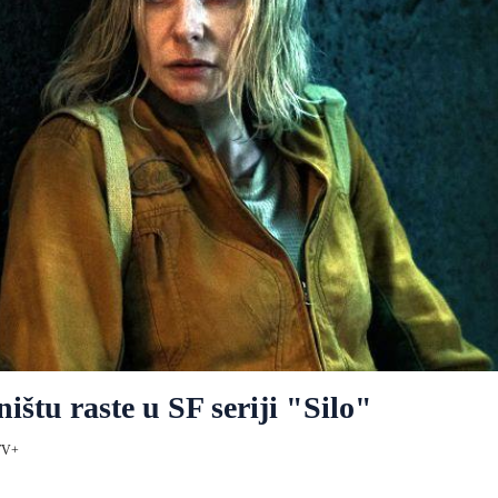
štu raste u SF seriji "Silo"
TV+