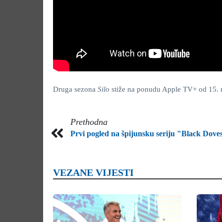
Druga sezona
Silo
stiže na ponudu Apple TV+ od 15.
Prethodna
Prvi pogled na špijunsku seriju "Black Dove
VEZANE VIJESTI