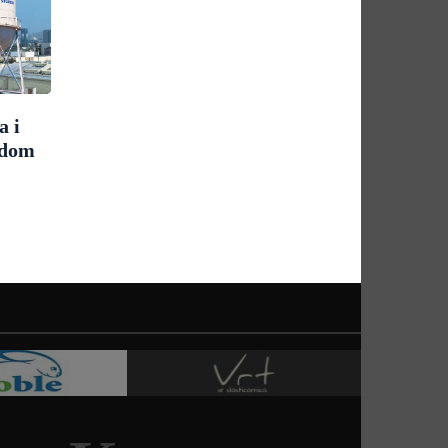
a i
udom