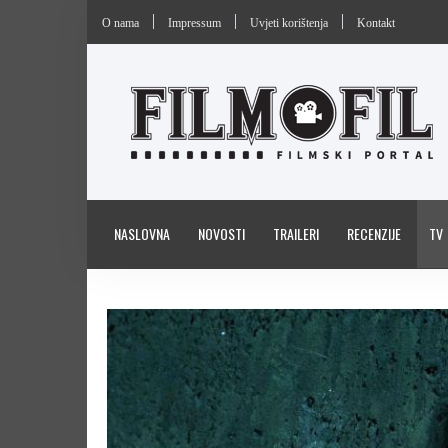
O nama
Impressum
Uvjeti korištenja
Kontakt
NASLOVNA
NOVOSTI
TRAILERI
RECENZIJE
TV