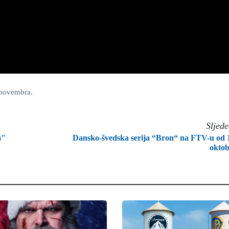
 novembra.
Sljed
s"
Dansko-švedska serija “Bron“ na FTV-u od 
okto