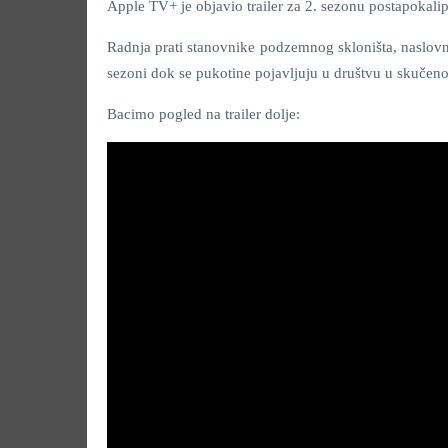
Apple TV+ je objavio trailer za 2. sezonu postapokalip
Radnja prati stanovnike podzemnog skloništa, naslovno
sezoni dok se pukotine pojavljuju u društvu u skučeno
Bacimo pogled na trailer dolje: