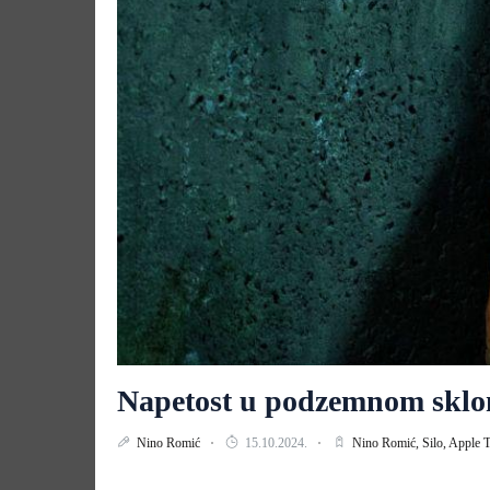
Napetost u podzemnom skloni
Nino Romić
15.10.2024.
Nino Romić,
Silo,
Apple 