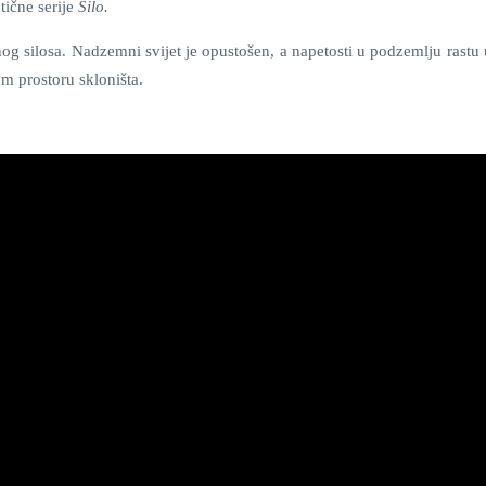
tične serije
Silo.
g silosa. Nadzemni svijet je opustošen, a napetosti u podzemlju rastu 
m prostoru skloništa.