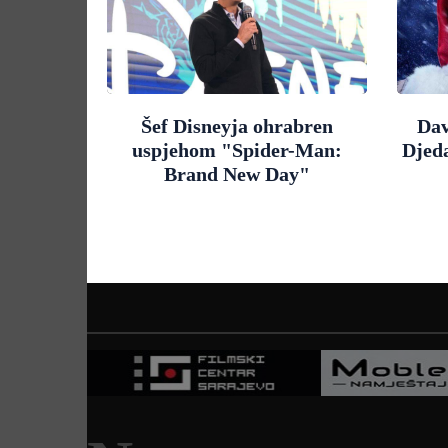
Šef Disneyja ohrabren
Dav
uspjehom "Spider-Man:
Djed
Brand New Day"