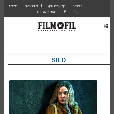
O nama
Impressum
Uvjeti korištenja
Kontakt
DARK MODE
SILO