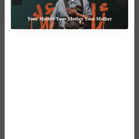
Your Mother Your Mother Your Mother
Heart of the Beast
The Weight
Behemoth