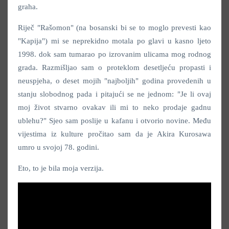
graha.
Riječ "Rašomon" (na bosanski bi se to moglo prevesti kao
"Kapija") mi se neprekidno motala po glavi u kasno ljeto
1998. dok sam tumarao po izrovanim ulicama mog rodnog
grada. Razmišljao sam o proteklom desetljeću propasti i
neuspjeha, o deset mojih "najboljih" godina provedenih u
stanju slobodnog pada i pitajući se ne jednom: "Je li ovaj
moj život stvarno ovakav ili mi to neko prodaje gadnu
ublehu?" Sjeo sam poslije u kafanu i otvorio novine. Među
vijestima iz kulture pročitao sam da je Akira Kurosawa
umro u svojoj 78. godini.
Eto, to je bila moja verzija.