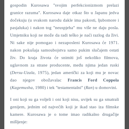
gospodin Kurosawa "svojim perfekcionizmom prelazi
granice razuma". Kurosawa daje otkaz što u Japanu jedva
dočekuju (u svakom narodu dakle ima pakosti, ljubomore i
pasjaluka) i nakon tog "neuspjeha" mu više ne daju posla.
Umjetniku koji ne može da radi teško je naći razlog da živi.
Ni sake nije pomogao i nezaposleni Kurosawa će 1971.
nakon pokušaja samoubojstva samo pukim slučajem ostati
živ. Do kraja života će snimiti još nekoliko filmova,
uglavnom za strane producente, među njima jedan ruski
(
Dersu-Uzala
, 1975), jedan američki za koji mu je novac
dao njegov obožavalac
Francis Ford Coppola
(
Kagemusha
, 1980) i tek "testamentalni" (
Ran
) u domovini.
I oni koji su ga voljeli i oni koji nisu, uvijek su ga smatrali
genijem, jednim od najvećih koji je ikad stao iza filmske
kamere. Kurosawa je o tome imao radikalno drugačije
mišljenje: