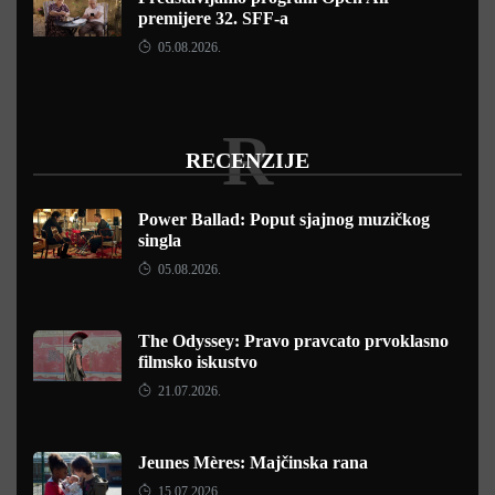
premijere 32. SFF-a
05.08.2026.
R
RECENZIJE
Power Ballad: Poput sjajnog muzičkog
singla
05.08.2026.
The Odyssey: Pravo pravcato prvoklasno
filmsko iskustvo
21.07.2026.
Jeunes Mères: Majčinska rana
15.07.2026.