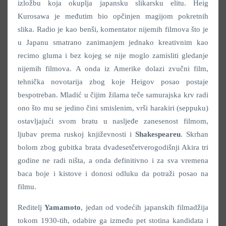
izložbu koja okuplja japansku slikarsku elitu. Heig
Kurosawa je međutim bio opčinjen magijom pokretnih
slika. Radio je kao benši, komentator nijemih filmova što je
u Japanu smatrano zanimanjem jednako kreativnim kao
recimo gluma i bez kojeg se nije moglo zamisliti gledanje
nijemih filmova. A onda iz Amerike dolazi zvučni film,
tehnička novotarija zbog koje Heigov posao postaje
bespotreban. Mladić u čijim žilama teče samurajska krv radi
ono što mu se jedino čini smislenim, vrši harakiri (seppuku)
ostavljajući svom bratu u nasljeđe zanesenost filmom,
ljubav prema ruskoj književnosti i
Shakespeareu
. Skrhan
bolom zbog gubitka brata dvadesetčetverogodišnji Akira tri
godine ne radi ništa, a onda definitivno i za sva vremena
baca boje i kistove i donosi odluku da potraži posao na
filmu.
Reditelj
Yamamoto
, jedan od vodećih japanskih filmadžija
tokom 1930-tih, odabire ga između pet stotina kandidata i