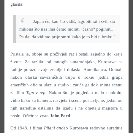
glasila:
"Japan će, kao što vidiš, izgubiti rat i svih sto
miliona što nas ima ćemo morati "časno" poginuti.
Pa daj da vidimo prije smrti kako je to biti u braku."
Pristala je, oboje su preživjeli rat i ostali zajedno do kraja
života. Za razliku od mnogih sunarodnjaka, Kurosawa se
raduje porazu svoje zemlje i dolasku Amerikanca. Odmah
nakon ulaska savezničkih trupa u Tokio, jedna grupa
američkih oficira ulazi u studio i zatiče ga dok snima scenu
za film
Tigrov rep
. Nakon što je pogledao malo naokolo,
vidio kako su kamera, rasvjeta i scena postavljene, jedan od
njih naređuje ostalima da izađu i ne ometaju majstora u
poslu. Oficir se zvao
John Ford
.
Od 1948. i filma
Pijani anđeo
Kurosawa redovno surađuje