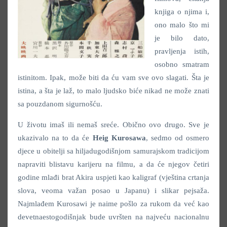
knjiga o njima i,
ono malo što mi
je bilo dato,
pravljenja istih,
osobno smatram
istinitom. Ipak, može biti da ću vam sve ovo slagati. Šta je
istina, a šta je laž, to malo ljudsko biće nikad ne može znati
sa pouzdanom sigurnošću.
U životu imaš ili nemaš sreće. Obično ovo drugo. Sve je
ukazivalo na to da će
Heig Kurosawa
, sedmo od osmero
djece u obitelji sa hiljadugodišnjom samurajskom tradicijom
napraviti blistavu karijeru na filmu, a da će njegov četiri
godine mlađi brat Akira uspjeti kao kaligraf (vještina crtanja
slova, veoma važan posao u Japanu) i slikar pejsaža.
Najmlađem Kurosawi je naime pošlo za rukom da već kao
devetnaestogodišnjak bude uvršten na najveću nacionalnu