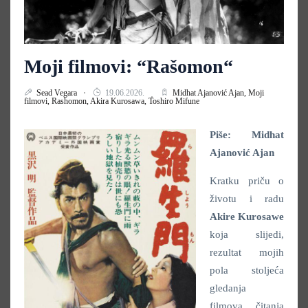
Moji filmovi: “Rašomon“
Sead Vegara
19.06.2026.
Midhat Ajanović Ajan,
Moji
filmovi,
Rashomon,
Akira Kurosawa,
Toshiro Mifune
Piše: Midhat
Ajanović
A
jan
Kratku priču o
životu i radu
Akire Kurosawe
koja slijedi,
rezultat mojih
pola stoljeća
gledanja
filmova, čitanja