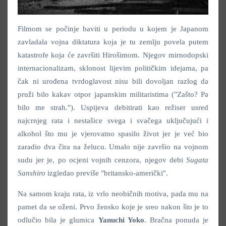
Filmom se počinje baviti u periodu u kojem je Japanom
zavladala vojna diktatura koja je tu zemlju povela putem
katastrofe koja će završiti Hirošimom. Njegov mirnodopski
internacionalizam, sklonost lijevim političkim idejama, pa
čak ni urođena tvrdoglavost nisu bili dovoljan razlog da
pruži bilo kakav otpor japanskim militaristima ("Zašto? Pa
bilo me strah."). Uspijeva debitirati kao režiser usred
najcrnjeg rata i nestašice svega i svačega uključujući i
alkohol što mu je vjerovatno spasilo život jer je već bio
zaradio dva čira na želucu. Umalo nije završio na vojnom
sudu jer je, po ocjeni vojnih cenzora, njegov debi
Sugata
Sanshiro
izgledao previše "britansko-američki".
Na samom kraju rata, iz vrlo neobičnih motiva, pada mu na
pamet da se oženi. Prvo žensko koje je sreo nakon što je to
odlučio bila je glumica
Yanuchi Yoko
. Bračna ponuda je