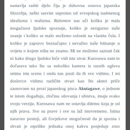
nastavlja raditi djelo čija je duhovna osnova japanska
filozofija, nešto sasvim suprotno od evropskog nadmenog
idealizma i realizma.
Rašomon
nas uči kolika je mala
mogućnost ljudske spoznaje, koliko je nesigurno naše
znanje i koliko se malo možemo osloniti na vlastita čula. I
koliko je zapravo beznačajno i nevažno naše bitisanje u
svijetu o kojem ništa ne znamo. Mi ne možemo saznati čak
ni kako drugo ljudsko biće vidi istu stvar. Kurosawa nam to
dočarava tako što sa nekoliko kamera iz raznih uglova
snima istu scenu i onda nas pusti da ih sve vidimo. I mi
doslovce vidimo različite stvari kao što akteri priče
zasnovane na prozi japanskog pisca
Akutagawe
, o jednom
te istom događuju, zločinu silovanja i ubistva, imaju svako
svoju verziju. Kurosawa nam ne ostavlja dilemu koja je od
njih prava. Sve su prave i sve su laž istovremeno. Istina
naravno postoji, ali čovjekove mogućnosti da je spozna i
shvati je otprilike jednaka onoj kakvu posjeduje zrno