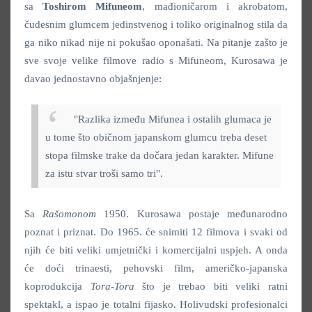
sa
Toshirom Mifuneom
, mađioničarom i akrobatom,
čudesnim glumcem jedinstvenog i toliko originalnog stila da
ga niko nikad nije ni pokušao oponašati. Na pitanje zašto je
sve svoje velike filmove radio s Mifuneom, Kurosawa je
davao jednostavno objašnjenje:
"Razlika između Mifunea i ostalih glumaca je
u tome što običnom japanskom glumcu treba deset
stopa filmske trake da dočara jedan karakter. Mifune
za istu stvar troši samo tri".
Sa
Rašomonom
1950. Kurosawa postaje međunarodno
poznat i priznat. Do 1965. će snimiti 12 filmova i svaki od
njih će biti veliki umjetnički i komercijalni uspjeh. A onda
će doći trinaesti, pehovski film, američko-japanska
koprodukcija
Tora-Tora
što je trebao biti veliki ratni
spektakl, a ispao je totalni fijasko. Holivudski profesionalci