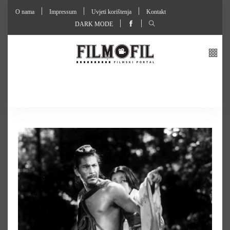
O nama
Impressum
Uvjeti korištenja
Kontakt
DARK MODE