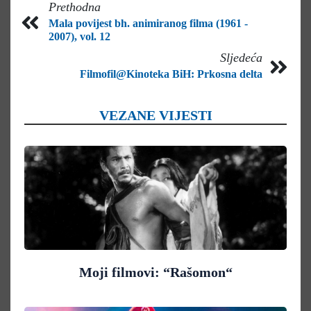
Prethodna
Mala povijest bh. animiranog filma (1961 -
2007), vol. 12
Sljedeća
Filmofil@Kinoteka BiH: Prkosna delta
VEZANE VIJESTI
Moji filmovi: “Rašomon“