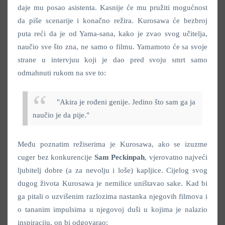
daje mu posao asistenta. Kasnije će mu pružiti mogućnost
da piše scenarije i konačno režira. Kurosawa će bezbroj
puta reći da je od Yama-sana, kako je zvao svog učitelja,
naučio sve što zna, ne samo o filmu. Yamamoto će sa svoje
strane u intervjuu koji je dao pred svoju smrt samo
odmahnuti rukom na sve to:
"Akira je rođeni genije. Jedino što sam ga ja
naučio je da pije."
Među poznatim režiserima je Kurosawa, ako se izuzme
cuger bez konkurencije
Sam Peckinpah
, vjerovatno najveći
ljubitelj dobre (a za nevolju i loše) kapljice. Cijelog svog
dugog života Kurosawa je nemilice uništavao sake. Kad bi
ga pitali o uzvišenim razlozima nastanka njegovih filmova i
o tananim impulsima u njegovoj duši u kojima je nalazio
inspiraciju, on bi odgovarao: