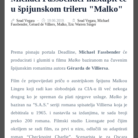
u špijunskom trileru "Malko"
Sead Vegara
19.06.2019.
Sead Vegara,
Michael
Fassbender,
Gérard de Villiers,
Malko,
Eric Warren Singer
Prema pisnaju portala Deadline,
Michael Fassbender
će
producirati i glumiti u filmu
Malko
baziranom na čuvenim
špijunskim romanima autora
Gérarda de Villiersa
.
Film će pripovijedati priču o austrijskom špijunu Malkou
Lingeu koji radi kao slobodnjak za CIA-u ili već nekoga
drugog ko je spreman da plati njegove usluge.
Malko
je
baziran na "S.A.S." seriji romana spisatelja Villiersa koja je
debitirala u 1965. i nastavila sa izdanjima, te sada broji
preko 200 romana. Filmski studio Lionsgate pod čijim
okriljem se radi film, za prvi u nizu, odlučili su adaptirati
roman “Checkpoint Charlie”. Scenarista je za Oscara