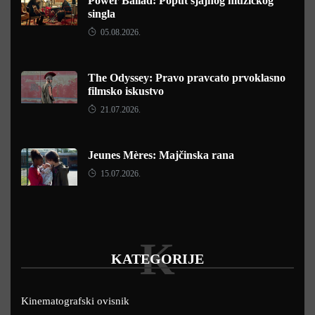
Power Ballad: Poput sjajnog muzičkog
singla
05.08.2026.
The Odyssey: Pravo pravcato prvoklasno
filmsko iskustvo
21.07.2026.
Jeunes Mères: Majčinska rana
15.07.2026.
K
KATEGORIJE
Kinematografski ovisnik