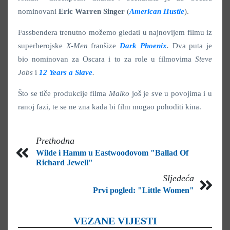
nominovani
Eric Warren Singer
(
American Hustle
).
Fassbendera trenutno možemo gledati u najnovijem filmu iz
superherojske
X-Men
franšize
Dark Phoenix
.
Dva puta je
bio nominovan za Oscara i to za role u filmovima
Steve
Jobs
i
12 Years a Slave
.
Što se tiče produkcije filma
Malko
još je sve u povojima i u
ranoj fazi, te se ne zna kada bi film mogao pohoditi kina.
Prethodna
Wilde i Hamm u Eastwoodovom "Ballad Of
Richard Jewell"
Sljedeća
Prvi pogled: "Little Women"
VEZANE VIJESTI