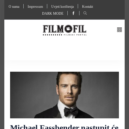
O nama
Impressum
Uvjeti korištenja
Kontakt
DARK MODE
Michael Fassbender nastupit će