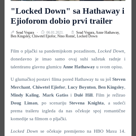
"Locked Down" sa Hathaway i
Ejioforom dobio prvi trailer
Sead Vegara
06.01.2021.
Sead Vegara,
Anne Hathaway,
Ben Kingsley,
Chiwetel Ejiofor,
Nino Romić,
Locked Down
Film o pljački sa pandemijskom pozadinom,
Locked Down
,
donedavno je imao samo ovaj suhi sažetak radnje i
talentiranu glavnu glumicu
Anne Hathaway
u svom opisu.
U glumačkoj postavi filma pored Hathaway tu su još
Steven
Merchant
,
Chiwetel
Ejiofor
,
Lucy Boynton
,
Ben Kingsley
,
Mindy Kaling
,
Mark Gatiss
i
Dulé Hill
. Film je režirao
Doug
Liman
, po scenariju
Stevena Knighta
, a sudeći
prema traileru izgleda da nas očekuje spoj romantične
komedije sa filmom o pljački.
Locked Down
se očekuje premijerno na HBO Maxu 14.