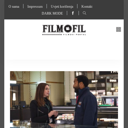
O nama
Impressum
Uvjeti korištenja
Kontakt
DARK MODE