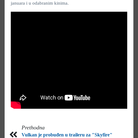
januara i u odabranim kinima.
Prethodna
Vulkan je probuđen u traileru za "Skyfire"