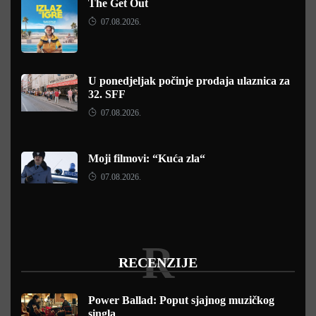
The Get Out
07.08.2026.
U ponedjeljak počinje prodaja ulaznica za
32. SFF
07.08.2026.
Moji filmovi: “Kuća zla“
07.08.2026.
R
RECENZIJE
Power Ballad: Poput sjajnog muzičkog
singla