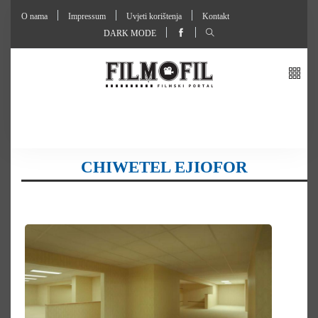
O nama
Impressum
Uvjeti korištenja
Kontakt
DARK MODE
CHIWETEL EJIOFOR