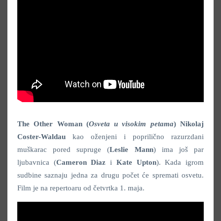
The Other Woman (
Osveta u visokim petama
)
Nikolaj
Coster-Waldau
kao oženjeni i poprilično razurzdani
muškarac pored supruge (
Leslie Mann
) ima još par
ljubavnica (
Cameron Diaz
i
Kate Upton
). Kada igrom
sudbine saznaju jedna za drugu počet će spremati osvetu.
Film je na repertoaru od četvrtka 1. maja.