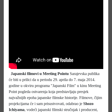
Japanski filmovi u Meeting Pointu
Sarajevska publika
će biti u prilici da u periodu 29. aprila do 7. maja 2014.
godine u okviru programa "Japanski Film" u kinu Meeting
Point pogleda ostvarenja koja predstavljaju presjek
najvažnijih epoha japanske filmske historije. Filmove, čijim
projekcijama će i sam prisustvovati, odabrao je
Shozo
Ichiyama
, vodeći japanski filmski stručnjak i producent,