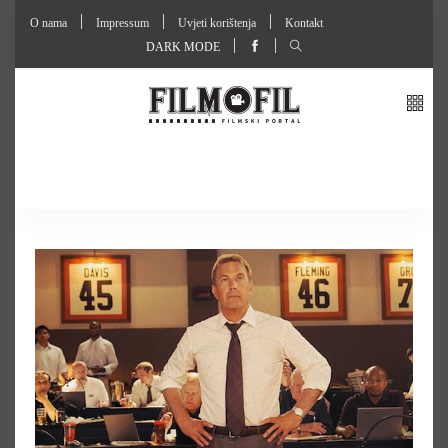
O nama
Impressum
Uvjeti korištenja
Kontakt
DARK MODE