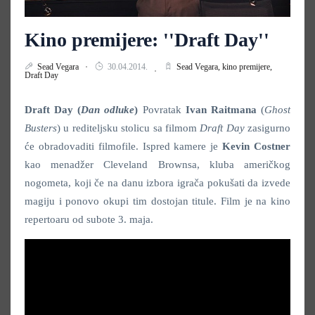
Kino premijere: ''Draft Day''
Sead Vegara
30.04.2014.
Sead Vegara,
kino premijere,
Draft Day
Draft Day (
Dan odluke
)
Povratak
Ivan Raitmana
(
Ghost
Busters
) u rediteljsku stolicu sa filmom
Draft Day
zasigurno
će obradovaditi filmofile. Ispred kamere je
Kevin Costner
kao menadžer Cleveland Brownsa, kluba američkog
nogometa, koji če na danu izbora igrača pokušati da izvede
magiju i ponovo okupi tim dostojan titule. Film je na kino
repertoaru od subote 3. maja.