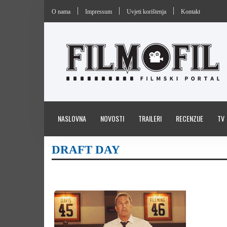
O nama
Impressum
Uvjeti korištenja
Kontakt
NASLOVNA
NOVOSTI
TRAILERI
RECENZIJE
TV
DRAFT DAY