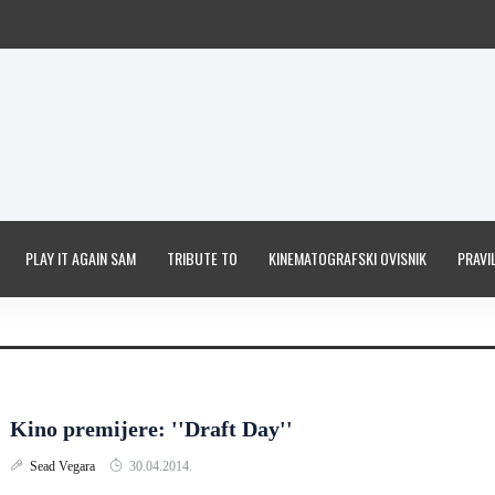
PLAY IT AGAIN SAM
TRIBUTE TO
KINEMATOGRAFSKI OVISNIK
PRAVIL
Kino premijere: ''Draft Day''
Sead Vegara
30.04.2014.