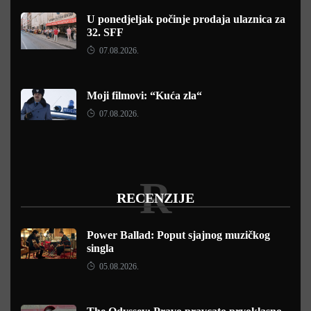
U ponedjeljak počinje prodaja ulaznica za
32. SFF
07.08.2026.
Moji filmovi: “Kuća zla“
07.08.2026.
R
RECENZIJE
Power Ballad: Poput sjajnog muzičkog
singla
05.08.2026.