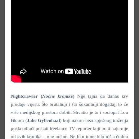
Nightcrawler (
Noćne kronike
)
Nije tajna da danas krv
prodaje vijesti. Što brutalniji i što šokantniji događaj, to će
više medijskog prostora dobiti. Shvatio je to i sociopat Lou
Bloom (
Jake Gyllenhaal
) koji nakon bezuspješnog traženja
posla odluči postati freelance TV reporter koji prati najcrnije
od svih kronika – one noćne. Ne bi u tome bilo ništa čudno