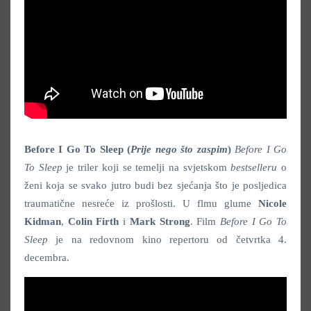
Before I Go To Sleep (
Prije nego što zaspim
)
Before I Go
To Sleep
je triler koji se temelji na svjetskom
bestselleru
o
ženi koja se svako jutro budi bez sjećanja što je posljedica
traumatične nesreće iz prošlosti. U flmu glume
Nicole
Kidman
,
Colin Firth
i
Mark Strong
. Film
Before I Go To
Sleep
je na redovnom kino repertoru od četvrtka 4.
decembra.