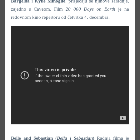
Bargelda
i
Kylie Minogue
, prisjećaju se njihove saradnje,
zajedno s Caveom. Film
20 000 Days on Earth
je na
redovnom kino repertoru od četvrtka 4. decembra.
Belle and Sebastian (
Bella i Sebastian
)
Radnja filma je