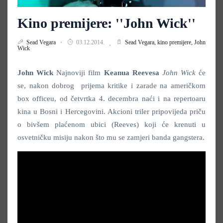
Kino premijere: ''John Wick''
Sead Vegara
03.12.2014.
Sead Vegara,
kino premijere,
John
Wick
John Wick
Najnoviji film
Keanua Reevesa
John Wick
će
se, nakon dobrog prijema kritike i zarade na američkom
box officeu, od četvrtka 4. decembra naći i na repertoaru
kina u Bosni i Hercegovini. Akcioni triler pripovijeda priču
o bivšem plaćenom ubici (Reeves) koji će krenuti u
osvetničku misiju nakon što mu se zamjeri banda gangstera.