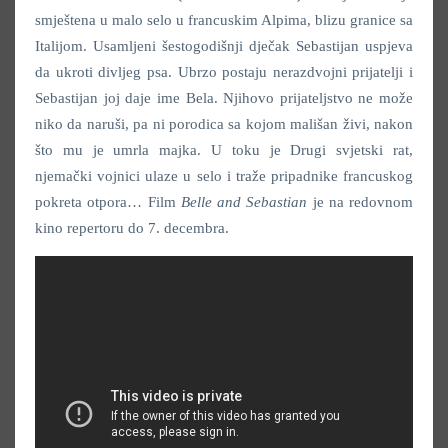
smještena u malo selo u francuskim Alpima, blizu granice sa
Italijom. Usamljeni šestogodišnji dječak Sebastijan uspjeva
da ukroti divljeg psa. Ubrzo postaju nerazdvojni prijatelji i
Sebastijan joj daje ime Bela. Njihovo prijateljstvo ne može
niko da naruši, pa ni porodica sa kojom mališan živi, nakon
što mu je umrla majka. U toku je Drugi svjetski rat,
njemački vojnici ulaze u selo i traže pripadnike francuskog
pokreta otpora… Film
Belle and Sebastian
je na redovnom
kino repertoru do 7. decembra.