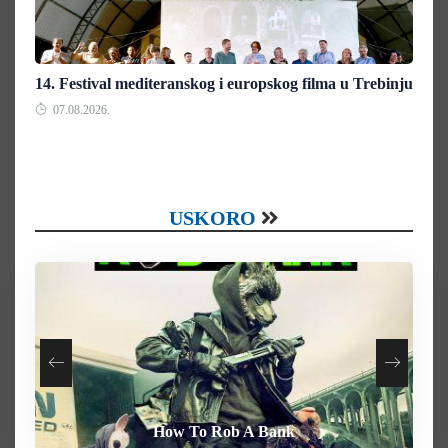
14. Festival mediteranskog i europskog filma u Trebinju
07.08.2026.
USKORO
How To Rob A Bank
Heart of the Beast
By Any Means
Behemoth