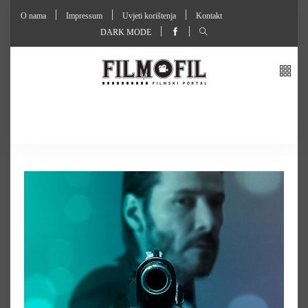
O nama
Impressum
Uvjeti korištenja
Kontakt
DARK MODE