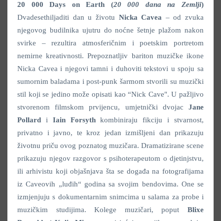
20 000 Days on Earth (
20 000 dana na Zemlji
)
Dvadesethiljaditi dan u životu
Nicka Cavea
– od zvuka
njegovog budilnika ujutru do noćne šetnje plažom nakon
svirke – rezultira atmosferičnim i poetskim portretom
nemirne kreativnosti. Prepoznatljiv bariton muzičke ikone
Nicka Cavea i njegovi tamni i duhoviti tekstovi u spoju sa
sumornim baladama i post-punk šarmom stvorili su muzički
stil koji se jedino može opisati kao “Nick Cave". U pažljivo
stvorenom filmskom prvijencu, umjetnički dvojac
Jane
Pollard
i
Iain Forsyth
kombiniraju fikciju i stvarnost,
privatno i javno, te kroz jedan izmišljeni dan prikazuju
životnu priču ovog poznatog muzičara. Dramatizirane scene
prikazuju njegov razgovor s psihoterapeutom o djetinjstvu,
ili arhivistu koji objašnjava šta se događa na fotografijama
iz Caveovih „luđih“ godina sa svojim bendovima. One se
izmjenjuju s dokumentarnim snimcima u salama za probe i
muzičkim studijima. Kolege muzičari, poput
Blixe