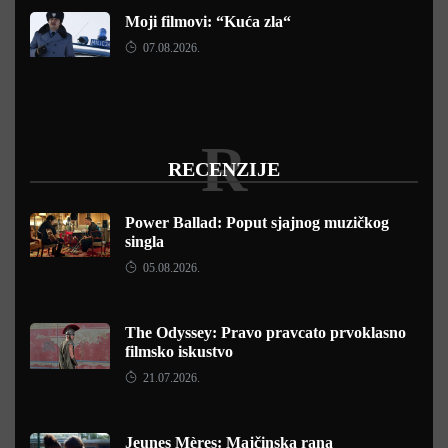
Moji filmovi: “Kuća zla“
07.08.2026.
R
RECENZIJE
Power Ballad: Poput sjajnog muzičkog
singla
05.08.2026.
The Odyssey: Pravo pravcato prvoklasno
filmsko iskustvo
21.07.2026.
Jeunes Mères: Majčinska rana