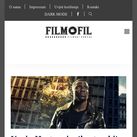
O nama
Impressum
Uvjeti korištenja
Kontakt
DARK MODE