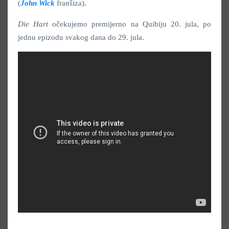
(
John Wick
franšiza).
Die Hart
očekujemo premijerno na Quibiju 20. jula, po
jednu epizodu svakog dana do 29. jula.