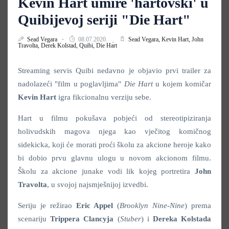
Kevin Hart umire 'hartovski' u
Quibijevoj seriji "Die Hart"
Sead Vegara
08.07.2020.
Sead Vegara,
Kevin Hart,
John
Travolta,
Derek Kolstad,
Quibi,
Die Hart
Streaming servis Quibi nedavno je objavio prvi trailer za
nadolazeći "film u poglavljima"
Die Hart
u kojem komičar
Kevin Hart
igra fikcionalnu verziju sebe.
Hart u filmu pokušava pobjeći od stereotipiziranja
holivudskih magova njega kao vječitog komičnog
sidekicka, koji će morati proći školu za akcione heroje kako
bi dobio prvu glavnu ulogu u novom akcionom filmu.
Školu za akcione junake vodi lik kojeg portretira
John
Travolta
, u svojoj najsmješnijoj izvedbi.
Seriju je režirao
Eric Appel
(
Brooklyn Nine-Nine
) prema
scenariju
Trippera Clancyja
(
Stuber
) i
Dereka Kolstada