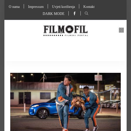
O nama
Impressum
Uvjeti korištenja
Kontakt
DARK MODE