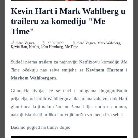
Kevin Hart i Mark Wahlberg u
traileru za komediju "Me
Time"
Sead Vegara
27.07.2022.
Sead Vegara,
Mark Wahlberg,
Kevin Hart,
Netflix,
John Hamburg,
Me Time
Sudeći prema traileru za najnoviju Netflixovu komediju
Me
Time
očekuju nas salve smijeha sa
Kevinom Hartom
i
Markom Wahlbergom
.
Glumački dvojac će se naći u ulogama dugogodišnjih
prijatelja, od kojih Wahlbergov lik sprema zabavu, dok Hart
glumi oca koji nakon što mu žena i djeca odu na odmor,
nastoji iskoristiti priliku i odvojiti nešto vremena i za sebe.
Bacimo pogled na trailer dolje: