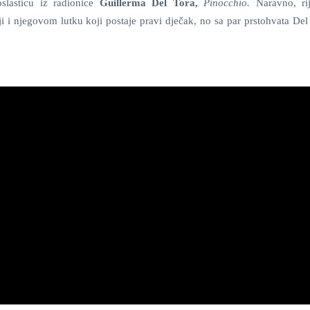
oslasticu iz radionice
Guillerma Del Tora,
Pinocchio.
Naravno, ri
ji i njegovom lutku koji postaje pravi dječak, no sa par prstohvata De