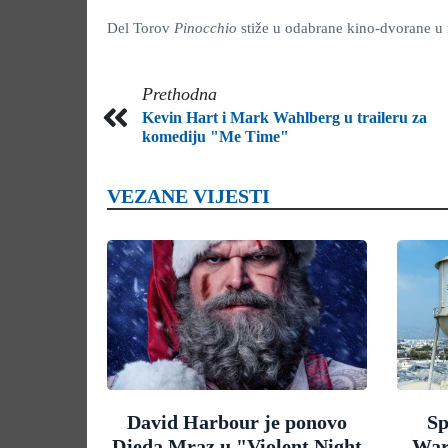
Del Torov
Pinocchio
stiže u odabrane kino-dvorane u
Prethodna
Kevin Hart i Mark Wahlberg u traileru za
komediju "Me Time"
VEZANE VIJESTI
David Harbour je ponovo
Sp
Djeda Mraz u "Violent Night
War