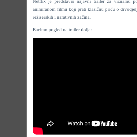
Netflix je predstavio najavni trailer za vizualnu p
animiranom filmu koji prati klasičnu priču o drvodjel
režiserskih i narativnih začina.
Bacimo pogled na trailer dolje: