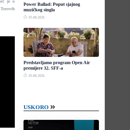
ječ je o
Power Ballad: Poput sjajnog
l Torovih
muzičkog singla
05.08.2026.
Predstavljamo program Open Air
premijere 32. SFF-a
05.08.2026.
USKORO