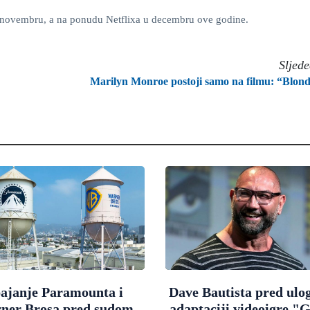
 novembru, a na ponudu Netflixa u decembru ove godine.
Sljed
Marilyn Monroe postoji samo na filmu: “Blon
ajanje Paramounta i
Dave Bautista pred ulo
ner Brosa pred sudom
adaptaciji videoigre "