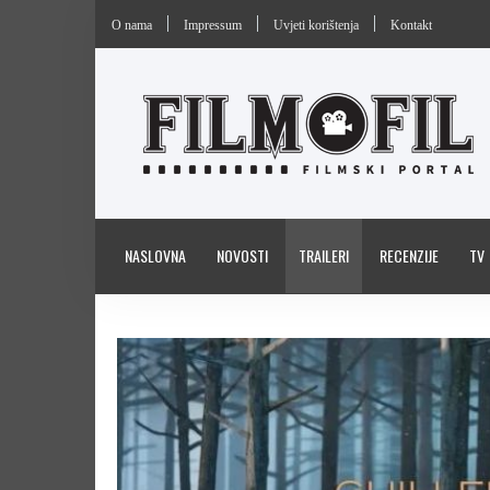
O nama
Impressum
Uvjeti korištenja
Kontakt
NASLOVNA
NOVOSTI
TRAILERI
RECENZIJE
TV