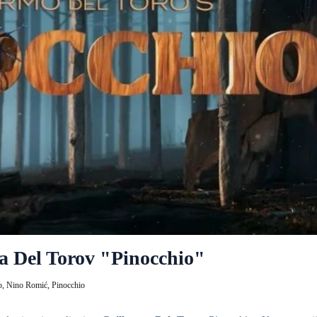
 za Del Torov "Pinocchio"
o,
Nino Romić,
Pinocchio