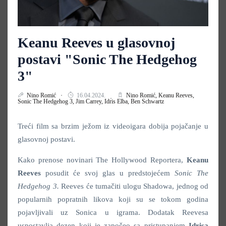
Keanu Reeves u glasovnoj
postavi "Sonic The Hedgehog
3"
Nino Romić
16.04.2024.
Nino Romić,
Keanu Reeves,
Sonic The Hedgehog 3,
Jim Carrey,
Idris Elba,
Ben Schwartz
Treći film sa brzim ježom iz videoigara dobija pojačanje u
glasovnoj postavi.
Kako prenose novinari The Hollywood Reportera,
Keanu
Reeves
posudit će svoj glas u predstojećem
Sonic The
Hedgehog 3.
Reeves će tumačiti ulogu Shadowa, jednog od
popularnih popratnih likova koji su se tokom godina
pojavljivali uz Sonica u igrama. Dodatak Reevesa
uspostavlja dezen koji je započeo sa pristupanjem
Idrisa