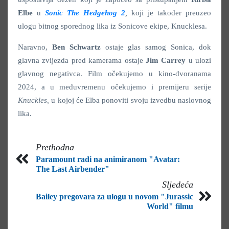
Elbe
u
Sonic The Hedgehog 2
,
koji je također preuzeo
ulogu bitnog sporednog lika iz Sonicove ekipe, Knucklesa.
Naravno,
Ben Schwartz
ostaje glas samog Sonica, dok
glavna zvijezda pred kamerama ostaje
Jim Carrey
u ulozi
glavnog negativca. Film očekujemo u kino-dvoranama
2024, a u međuvremenu očekujemo i premijeru serije
Knuckles,
u kojoj će Elba ponoviti svoju izvedbu naslovnog
lika.
Prethodna
Paramount radi na animiranom "Avatar:
The Last Airbender"
Sljedeća
Bailey pregovara za ulogu u novom "Jurassic
World" filmu