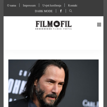
O nama
Impressum
Uvjeti korištenja
Kontakt
DARK MODE