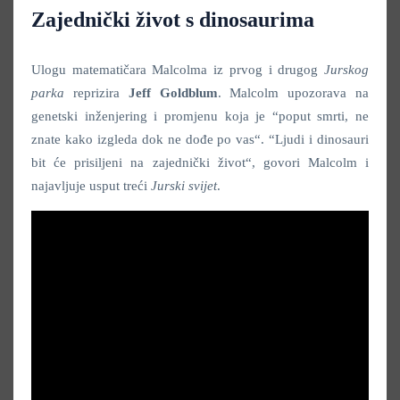
Zajednički život s dinosaurima
Ulogu matematičara Malcolma iz prvog i drugog
Jurskog
parka
reprizira
Jeff Goldblum
. Malcolm upozorava na
genetski inženjering i promjenu koja je “poput smrti, ne
znate kako izgleda dok ne dođe po vas“. “Ljudi i dinosauri
bit će prisiljeni na zajednički život“, govori Malcolm i
najavljuje usput treći
Jurski svijet
.