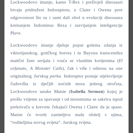
Lockwoodovo imanje, kamo T-Rex i preživjeli dinosauri
bivaju pridruženi Indoraptoru, a Claire i Owena pere
odgovornost što su i sami dali obol u evoluciji dinosaura
kreiranjem Indominus Rexa i razvijanjem inteligencije
Plave.
Lockwoodovo imanje djeluje poput golema zdanja iz
viktorijanskog, gotičkog horora i tu Bayona transcendira
matični žanr serijala i vraća se vlastitim korijenima (
El
orfanato, A Monster Calls
), čak i više i odnosu na one
originalnog
Jurskog parka.
Indoraptor postaje utjelovljenje
čudovišta iz dječjih noćnih mora jednog siročeta,
Lockwoodove unuke Maisie (
Isabella Sermon
) kojoj je
prošlo vrijeme za spavanje i od monstruma se sakriva ispod
prekrivača u krevetu čekajući Owena i Claire da je spase.
Maisie će tvoriti zanimljivu malu obitelj s njima,
“roditeljima novog svijeta“. Jurskog svijeta.