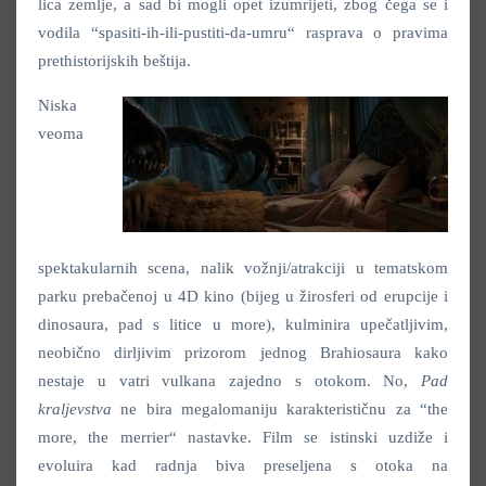
lica zemlje, a sad bi mogli opet izumrijeti, zbog čega se i
vodila “spasiti-ih-ili-pustiti-da-umru“ rasprava o pravima
prethistorijskih beštija.
Niska
veoma
spektakularnih scena, nalik vožnji/atrakciji u tematskom
parku prebačenoj u 4D kino (bijeg u žirosferi od erupcije i
dinosaura, pad s litice u more), kulminira upečatljivim,
neobično dirljivim prizorom jednog Brahiosaura kako
nestaje u vatri vulkana zajedno s otokom. No,
Pad
kraljevstva
ne bira megalomaniju karakterističnu za “the
more, the merrier“ nastavke. Film se istinski uzdiže i
evoluira kad radnja biva preseljena s otoka na