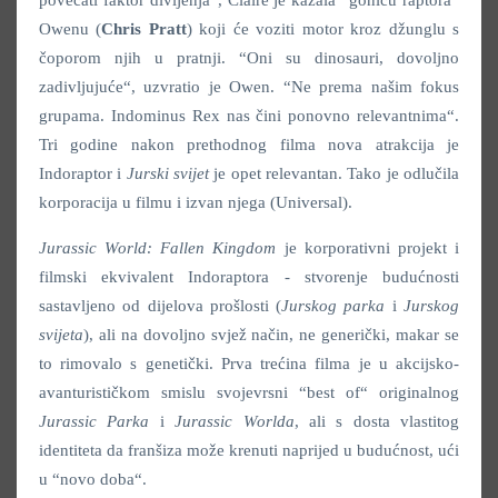
povećati faktor divljenja“, Claire je kazala “goniču raptora“
Owenu (
Chris Pratt
) koji će voziti motor kroz džunglu s
čoporom njih u pratnji. “Oni su dinosauri, dovoljno
zadivljujuće“, uzvratio je Owen. “Ne prema našim fokus
grupama. Indominus Rex nas čini ponovno relevantnima“.
Tri godine nakon prethodnog filma nova atrakcija je
Indoraptor i
Jurski svijet
je opet relevantan. Tako je odlučila
korporacija u filmu i izvan njega (Universal).
Jurassic World: Fallen Kingdom
je korporativni projekt i
filmski ekvivalent Indoraptora - stvorenje budućnosti
sastavljeno od dijelova prošlosti (
Jurskog parka
i
Jurskog
svijeta
), ali na dovoljno svjež način, ne generički, makar se
to rimovalo s genetički. Prva trećina filma je u akcijsko-
avanturističkom smislu svojevrsni “best of“ originalnog
Jurassic Parka
i
Jurassic Worlda
, ali s dosta vlastitog
identiteta da franšiza može krenuti naprijed u budućnost, ući
u “novo doba“.