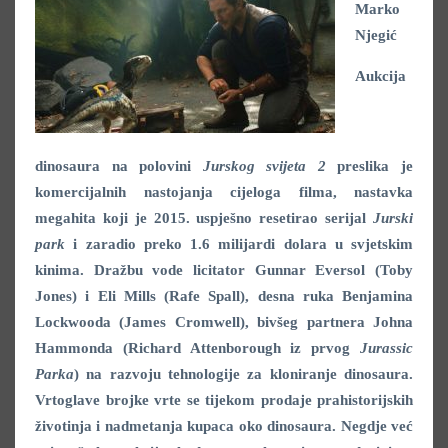
Marko
Njegić
Aukcija
dinosaura na polovini
Jurskog svijeta 2
preslika je
komercijalnih nastojanja cijeloga filma, nastavka
megahita koji je 2015. uspješno resetirao serijal
Jurski
park
i zaradio preko 1.6 milijardi dolara u svjetskim
kinima. Dražbu vode licitator Gunnar Eversol (Toby
Jones) i Eli Mills (Rafe Spall), desna ruka Benjamina
Lockwooda (James Cromwell), bivšeg partnera Johna
Hammonda (Richard Attenborough iz prvog
Jurassic
Parka
) na razvoju tehnologije za kloniranje dinosaura.
Vrtoglave brojke vrte se tijekom prodaje prahistorijskih
životinja i nadmetanja kupaca oko dinosaura. Negdje već