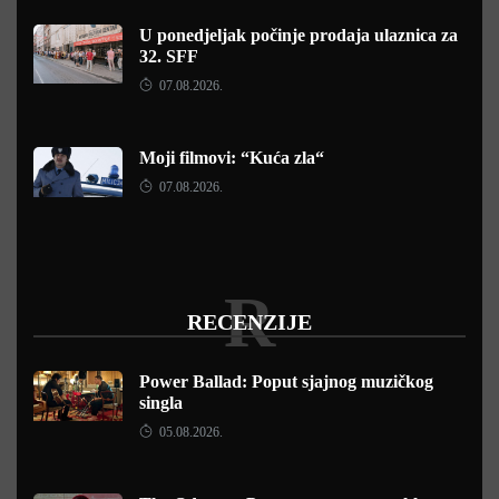
U ponedjeljak počinje prodaja ulaznica za
32. SFF
07.08.2026.
Moji filmovi: “Kuća zla“
07.08.2026.
R
RECENZIJE
Power Ballad: Poput sjajnog muzičkog
singla
05.08.2026.