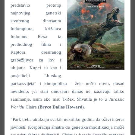
predstavio prototip
najnovijeg genetski
stvorenog dinosaura
Indoraptora, križanca
Indomus Rexa iz
prethodnog filma i
Raptora, dresiranog
grabežljivca za lov i
ubijanje. Kupci su kao i
posjetitelji “Jurskog
parka/svijeta“ i kinopublika - žele nešto novo, dosad
neviđeno, jer stari dinosauri danas ne izazivaju toliko
zanimanje, osim ako nisu T-Rex. Shvatila je to u
Jurassic
Worldu
Claire (
Bryce Dallas Howard
).
“Park treba atrakciju svakih nekoliko godina da oživi interes
javnosti. Korporacija smatra da genetska modifikacija može