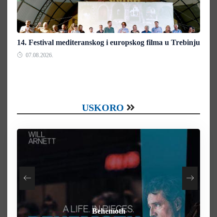
14. Festival mediteranskog i europskog filma u Trebinju
07.08.2026.
USKORO
How To Rob A Bank
Heart of the Beast
By Any Means
Behemoth