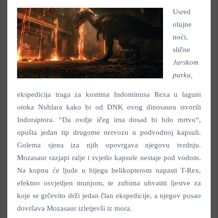
Usred
olujne
noći,
slične
Jurskom
parku,
ekspedicija traga za kostima Indominusa Rexa u laguni
otoka Nublara kako bi od DNK ovog dinosaura stvorili
Indoraptora. “Da ovdje ičeg ima dosad bi bilo mrtvo“,
opušta jedan tip drugome nervozu u podvodnoj kapsuli.
Golema sjena iza njih opovrgava njegovu tvrdnju.
Mozasaur razjapi ralje i svjetlo kapsule nestaje pod vodom.
Na kopnu će ljude u bijegu helikopterom napasti T-Rex,
efektno osvjetljen munjom, te zubima uhvatiti ljestve za
koje se grčevito drži jedan član ekspedicije, a njegov posao
dovršava Mozasaur izletjevši iz mora.