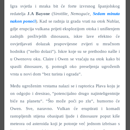
Igra svjetla i mraka bit će forte izvrsnog španjolskog
redatelja
J.A Bayone
(
Sirotište, Nemoguće,
Sedam minuta
nakon ponoći
). Kad se radnja iz grada vrati na otok Nublar,
gdje erupcija vulkana prijeti eksplozijom otoka i uništenjem
zadnjih preživjelih dinosaura, iskre lave efektno će
osvjetljavati dolazak prapovijesne zvijeri u mračnom
hodniku (“nešto dolazi“). Iskre koje su se prethodno našle i
u Owenovu oku. Claire i Owen se vraćaju na otok kako bi
spasili dinosaure, tj. pomogli oko preseljenja ugroženih
vrsta u novi dom “bez turista i ograda“.
Među ugroženim vrstama nalazi se i raptorica Plava koju je
on odgojio i dresirao, “potencijalno drugo najinteligentnije
biće na planetu“. “Što može poći po zlu“, humorno će
Owen. Sve, naravno. Vulkan će eruptirati i komadi
rastopljenih stijena obasipati ljude i dinosaure poput kiše
meteora od asteroida koji je potonje već jednom izbrisao s