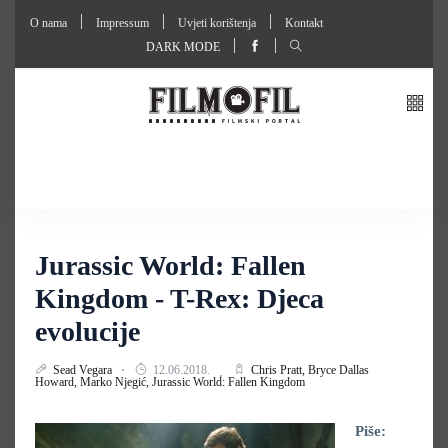
O nama
Impressum
Uvjeti korištenja
Kontakt
DARK MODE
Jurassic World: Fallen
Kingdom - T-Rex: Djeca
evolucije
Sead Vegara
12.06.2018.
Chris Pratt,
Bryce Dallas
Howard,
Marko Njegić,
Jurassic World: Fallen Kingdom
Piše: