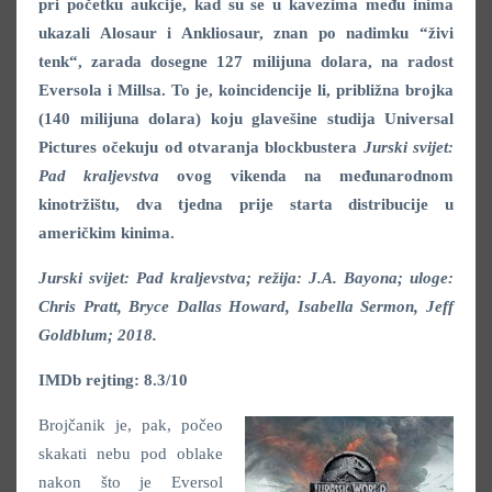
pri početku aukcije, kad su se u kavezima među inima
ukazali Alosaur i Ankliosaur, znan po nadimku “živi
tenk“, zarada dosegne 127 milijuna dolara, na radost
Eversola i Millsa. To je, koincidencije li, približna brojka
(140 milijuna dolara) koju glavešine studija Universal
Pictures očekuju od otvaranja blockbustera
Jurski svijet:
Pad kraljevstva
ovog vikenda na međunarodnom
kinotržištu, dva tjedna prije starta distribucije u
američkim kinima.
Jurski svijet: Pad kraljevstva; režija: J.A. Bayona; uloge:
Chris Pratt, Bryce Dallas Howard, Isabella Sermon, Jeff
Goldblum; 2018.
IMDb rejting: 8.3/10
Brojčanik je, pak, počeo
skakati nebu pod oblake
nakon što je Eversol