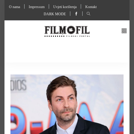
O nama
Impressum
Uvjeti korištenja
Kontakt
DARK MODE