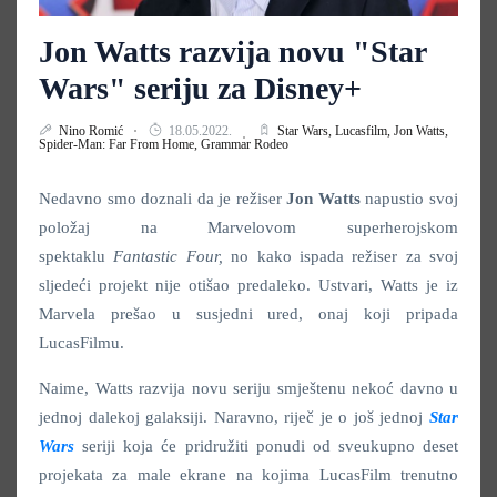
Jon Watts razvija novu "Star
Wars" seriju za Disney+
Nino Romić
18.05.2022.
Star Wars,
Lucasfilm,
Jon Watts,
Spider-Man: Far From Home,
Grammar Rodeo
Nedavno smo doznali da je režiser
Jon Watts
napustio svoj
položaj na Marvelovom superherojskom
spektaklu
Fantastic Four,
no kako ispada režiser za svoj
sljedeći projekt nije otišao predaleko. Ustvari, Watts je iz
Marvela prešao u susjedni ured, onaj koji pripada
LucasFilmu.
Naime, Watts razvija novu seriju smještenu nekoć davno u
jednoj dalekoj galaksiji. Naravno, riječ je o još jednoj
Star
Wars
seriji koja će pridružiti ponudi od sveukupno deset
projekata za male ekrane na kojima LucasFilm trenutno