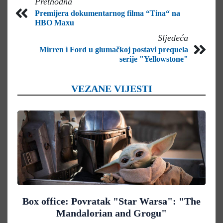
Prethodna
Premijera dokumentarnog filma “Tina“ na
HBO Maxu
Sljedeća
Mirren i Ford u glumačkoj postavi prequela
serije "Yellowstone"
VEZANE VIJESTI
Box office: Povratak "Star Warsa": "The
Mandalorian and Grogu"