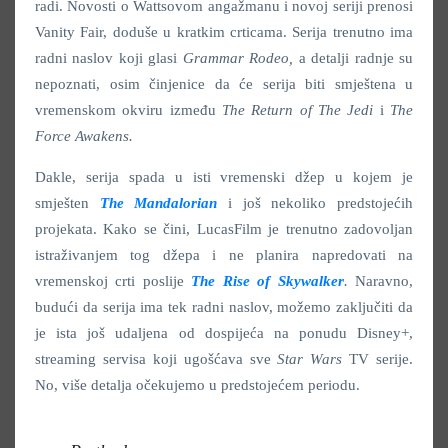
radi. Novosti o Wattsovom angažmanu i novoj seriji prenosi
Vanity Fair, doduše u kratkim crticama. Serija trenutno ima
radni naslov koji glasi
Grammar Rodeo,
a detalji radnje su
nepoznati, osim činjenice da će serija biti smještena u
vremenskom okviru između
The Return of The Jedi
i
The
Force Awakens.
Dakle, serija spada u isti vremenski džep u kojem je
smješten
The Mandalorian
i još nekoliko predstojećih
projekata. Kako se čini, LucasFilm je trenutno zadovoljan
istraživanjem tog džepa i ne planira napredovati na
vremenskoj crti poslije
The Rise of Skywalker
.
Naravno,
budući da serija ima tek radni naslov, možemo zaključiti da
je ista još udaljena od dospijeća na ponudu Disney+,
streaming servisa koji ugošćava sve
Star Wars
TV serije.
No, više detalja očekujemo u predstojećem periodu.