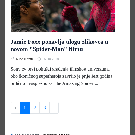
Jamie Foxx ponavlja ulogu zlikovca u
novom "Spider-Man" filmu
Nino Romić
02.10.2020.
Sonyjev prvi pokušaj građenja filmskog univerzuma
oko ikoničnog superheroja završio je prije šest godina
prilično neuspješno sa The Amazing Spider-...
‹
1
2
3
›