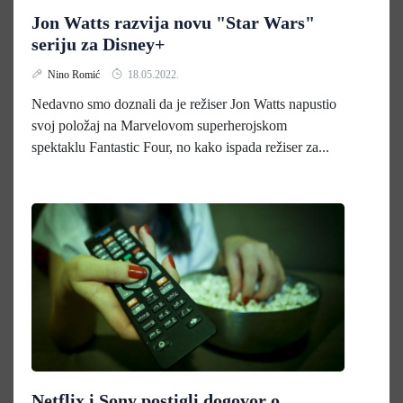
Jon Watts razvija novu "Star Wars"
seriju za Disney+
Nino Romić
18.05.2022.
Nedavno smo doznali da je režiser Jon Watts napustio
svoj položaj na Marvelovom superherojskom
spektaklu Fantastic Four, no kako ispada režiser za...
Netflix i Sony postigli dogovor o