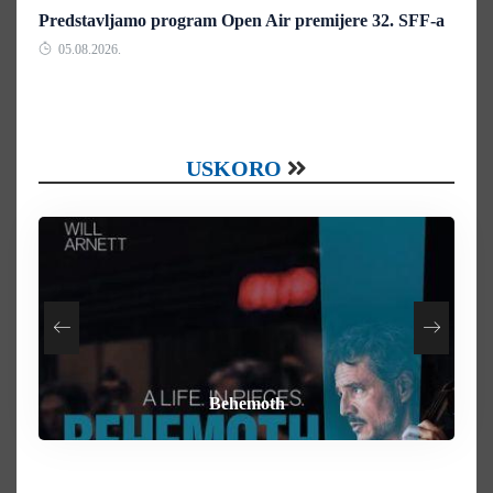
Predstavljamo program Open Air premijere 32. SFF-a
05.08.2026.
USKORO
How To Rob A Bank
Heart of the Beast
By Any Means
Behemoth