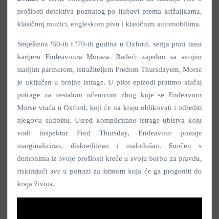
prošlosti detektiva poznatog po ljubavi prema križaljkama,
klasičnoj muzici, engleskom pivu i klasičnim automobilima.
Smještena '60-ih i '70-ih godina u Oxford, serija prati ranu
karijeru Endeavoura Morsea. Radeći zajedno sa svojim
starijim partnerom, istražiteljem Fredom Thursdayem, Morse
je uključen u brojne istrage. U pilot epizodi pratimo slučaj
potrage za nestalom učenicom zbog koje se Endeavour
Morse vraća u Oxford, koji će na kraju oblikovati i odrediti
njegovu sudbinu. Usred komplicirane istrage ubistva koju
vodi inspektor Fred Thursday, Endeavour postaje
marginaliziran, diskreditiran i malodušan. Suočen s
demonima iz svoje prošlosti kreće u svoju borbu za pravdu,
riskirajući sve u potrazi za istinom koja će ga progoniti do
kraja života.