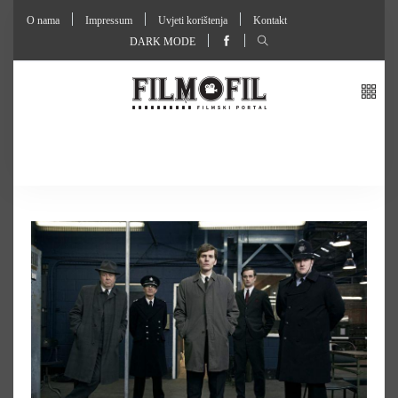
O nama
Impressum
Uvjeti korištenja
Kontakt
DARK MODE