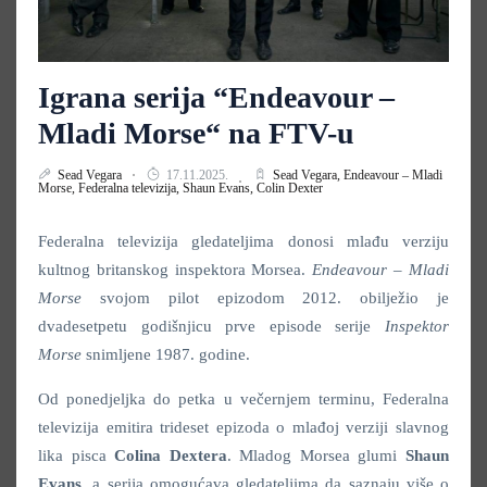
Igrana serija “Endeavour –
Mladi Morse“ na FTV-u
Sead Vegara
17.11.2025.
Sead Vegara,
Endeavour – Mladi
Morse,
Federalna televizija,
Shaun Evans,
Colin Dexter
Federalna televizija gledateljima donosi mlađu verziju
kultnog britanskog inspektora Morsea.
Endeavour – Mladi
Morse
svojom pilot epizodom 2012. obilježio je
dvadesetpetu godišnjicu prve episode serije
Inspektor
Morse
snimljene 1987. godine.
Od ponedjeljka do petka u večernjem terminu, Federalna
televizija emitira trideset epizoda o mlađoj verziji slavnog
lika pisca
Colina Dextera
. Mladog Morsea glumi
Shaun
Evans
, a serija omogućava gledateljima da saznaju više o