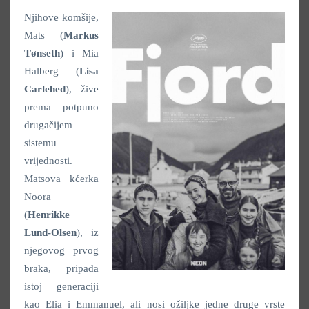
Njihove komšije,
Mats (
Markus
Tønseth
) i Mia
Halberg (
Lisa
Carlehed
), žive
prema potpuno
drugačijem
sistemu
vrijednosti.
Matsova kćerka
Noora
(
Henrikke
Lund-Olsen
), iz
njegovog prvog
braka, pripada
istoj generaciji
kao Elia i Emmanuel, ali nosi ožiljke jedne druge vrste