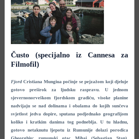
Čusto (specijalno iz Cannesa za
Filmofil)
Fjord
Cristiana Mungiua počinje se pejzažom koji djeluje
gotovo preširok za ljudsku raspravu. U jednom
sjevernonorveškom fjordskom gradiću, visoke planine
nadvijaju se nad dolinama i obalama do kojih sunčeva
svjetlost jedva dopire, sputana podjednako geografijom
koliko i kratkim danima tog podneblja. U tu hladnu,
gotovo netaknutu ljepotu iz Rumunije dolazi porodica
Gheorghiu: rumunski otac Mihai (Sebastian Stan),