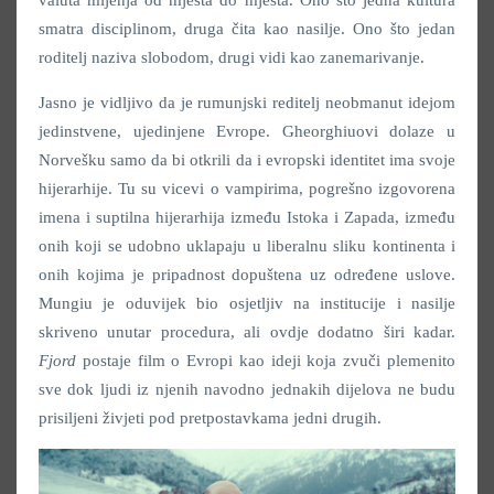
valuta mijenja od mjesta do mjesta. Ono što jedna kultura
smatra disciplinom, druga čita kao nasilje. Ono što jedan
roditelj naziva slobodom, drugi vidi kao zanemarivanje.
Jasno je vidljivo da je rumunjski reditelj neobmanut idejom
jedinstvene, ujedinjene Evrope. Gheorghiuovi dolaze u
Norvešku samo da bi otkrili da i evropski identitet ima svoje
hijerarhije. Tu su vicevi o vampirima, pogrešno izgovorena
imena i suptilna hijerarhija između Istoka i Zapada, između
onih koji se udobno uklapaju u liberalnu sliku kontinenta i
onih kojima je pripadnost dopuštena uz određene uslove.
Mungiu je oduvijek bio osjetljiv na institucije i nasilje
skriveno unutar procedura, ali ovdje dodatno širi kadar.
Fjord
postaje film o Evropi kao ideji koja zvuči plemenito
sve dok ljudi iz njenih navodno jednakih dijelova ne budu
prisiljeni živjeti pod pretpostavkama jedni drugih.