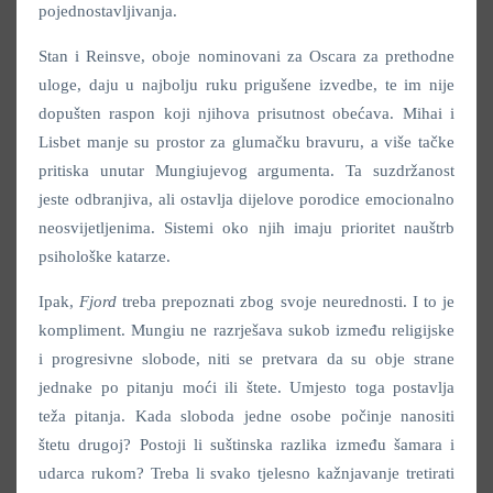
pojednostavljivanja.
Stan i Reinsve, oboje nominovani za Oscara za prethodne
uloge, daju u najbolju ruku prigušene izvedbe, te im nije
dopušten raspon koji njihova prisutnost obećava. Mihai i
Lisbet manje su prostor za glumačku bravuru, a više tačke
pritiska unutar Mungiujevog argumenta. Ta suzdržanost
jeste odbranjiva, ali ostavlja dijelove porodice emocionalno
neosvijetljenima. Sistemi oko njih imaju prioritet nauštrb
psihološke katarze.
Ipak,
Fjord
treba prepoznati zbog svoje neurednosti. I to je
kompliment. Mungiu ne razrješava sukob između religijske
i progresivne slobode, niti se pretvara da su obje strane
jednake po pitanju moći ili štete. Umjesto toga postavlja
teža pitanja. Kada sloboda jedne osobe počinje nanositi
štetu drugoj? Postoji li suštinska razlika između šamara i
udarca rukom? Treba li svako tjelesno kažnjavanje tretirati