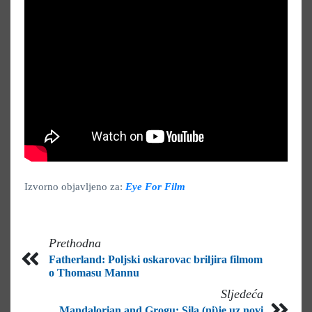
Izvorno objavljeno za:
Eye For Film
Prethodna
Fatherland: Poljski oskarovac briljira filmom
o Thomasu Mannu
Sljedeća
Mandalorian and Grogu: Sila (ni)je uz novi