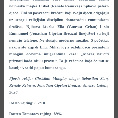
norveška majka Lisbet (Renate Reinsve) i njihovo petero
djece. Oni su posvećeni kršćani koji svoju djecu odgajaju
uz strogu religijsku disciplinu domorodnu rumunskom
dru
štvu
. Njihova kćerka Elia (Vanessa Ceban) i sin
Emmanuel (Jonathan Ciprian Breazu) tinejdžeri su koji
nemaju telefone. Ne slušaju modernu muziku. S početka,
nakon što izgrdi Eliu, Mihai joj s ozbiljnošću poznatom
mnogim očevima imigrantima kaže: „Moraš naučiti
priznati kada nisi u pravu.“ To je rečenica koja će mu se
kasnije vratiti poput bumeranga.
Fjord; režija: Christian Mungiu; uloge: Sebastian Stan,
Renate Reinsve, Jonathan Ciprian Breazu, Vanessa Ceban;
2026.
IMDb rejting: 8.2/10
Rotten Tomatoes rejting: 89%