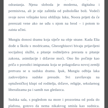
odrastanja. Njena sloboda je moderna, digitalna i
permisivna, ali je nije zaštitila od psihološke boli. Vodeći
svoje nove vršnjake kroz obližnju luku, Noora prijeti da će
prerezati vene ako ne uđu s njom na brod – i potom to
zaista učini.
Mungiu donosi dramu koja siječe na obje strane. Kada Elia
dođe u školu s modricama, Gheorghiuovi bivaju prijavljeni
socijalnoj službi, a pitanje roditeljstva prerasta u pitanje
zakona, asimilacije i državne moći. Ono što počinje kao
priča o porodici imigranata koja se prilagođava novoj zemlji
pretvara se u sudsku dramu. Ipak, Mungiu odbija laka
zadovoljstva sudske presude. Svi završavaju na
optuženičkoj klupi od roditelja, države, religije, sekularnog
liberalizama pa i samih nas gledaoca.
Sudska sala, s pogledom na more i prozorima od poda do
plafona, gotovo da nema nikakvog smisla kao sudnica.