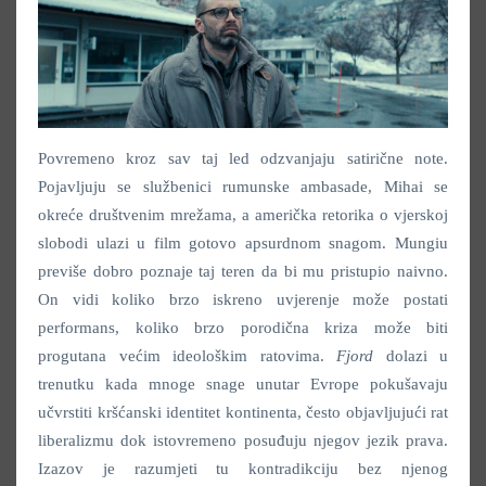
Povremeno kroz sav taj led odzvanjaju satirične note.
Pojavljuju se službenici rumunske ambasade, Mihai se
okreće društvenim mrežama, a američka retorika o vjerskoj
slobodi ulazi u film gotovo apsurdnom snagom. Mungiu
previše dobro poznaje taj teren da bi mu pristupio naivno.
On vidi koliko brzo iskreno uvjerenje može postati
performans, koliko brzo porodična kriza može biti
progutana većim ideološkim ratovima.
Fjord
dolazi u
trenutku kada mnoge snage unutar Evrope pokušavaju
učvrstiti kršćanski identitet kontinenta, često objavljujući rat
liberalizmu dok istovremeno posuđuju njegov jezik prava.
Izazov je razumjeti tu kontradikciju bez njenog