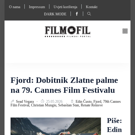
O nama
Impressum
Uvjeti korištenja
Kontakt
DARK MODE
Fjord: Dobitnik Zlatne palme
na 79. Cannes Film Festivalu
Sead Vegara
25.05.2026.
Edin Čusto,
Fjord,
79th Cannes
Film Festival,
Christian Mungiu,
Sebastian Stan,
Renate Reinsve
Piše:
Edin