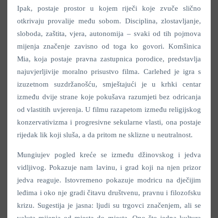
Ipak, postaje prostor u kojem riječi koje zvuče slično
otkrivaju provalije među sobom. Disciplina, zlostavljanje,
sloboda, zaštita, vjera, autonomija – svaki od tih pojmova
mijenja značenje zavisno od toga ko govori. Komšinica
Mia, koja postaje pravna zastupnica porodice, predstavlja
najuvjerljivije moralno prisustvo filma. Carlehed je igra s
izuzetnom suzdržanošću, smještajući je u krhki centar
između dvije strane koje pokušava razumjeti bez odricanja
od vlastitih uvjerenja. U filmu razapetom između religijskog
konzervativizma i progresivne sekularne vlasti, ona postaje
rijedak lik koji sluša, a da pritom ne sklizne u neutralnost.
Mungiujev pogled kreće se između džinovskog i jedva
vidljivog. Pokazuje nam lavinu, i grad koji na njen prizor
jedva reaguje. Istovremeno pokazuje modricu na dječijim
leđima i oko nje gradi čitavu društvenu, pravnu i filozofsku
krizu. Sugestija je jasna: ljudi su trgovci značenjem, ali se