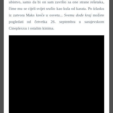
ubistvo, samo da bi on sam završio sa one strane rešetaka,
čime mu se cijeli svijet srušio kao kula od karata. Po izlasku
iz zatvora Maks kreće u osvetu...
Svemu dođe kraj
možete
pogledati od četvrtka 26. septembra u sarajevskom
Cineplexxu i ostalim kinima.