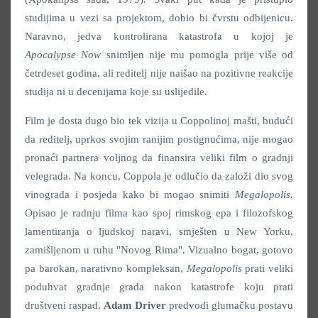
studijima u vezi sa projektom, dobio bi čvrstu odbijenicu.
Naravno, jedva kontrolirana katastrofa u kojoj je
Apocalypse Now
snimljen nije mu pomogla prije više od
četrdeset godina, ali reditelj nije naišao na pozitivne reakcije
studija ni u decenijama koje su uslijedile.
Film je dosta dugo bio tek vizija u Coppolinoj mašti, budući
da reditelj, uprkos svojim ranijim postignućima, nije mogao
pronaći partnera voljnog da finansira veliki film o gradnji
velegrada. Na koncu, Coppola je odlučio da založi dio svog
vinograda i posjeda kako bi mogao snimiti
Megalopolis.
Opisao je radnju filma kao spoj rimskog epa i filozofskog
lamentiranja o ljudskoj naravi, smješten u New Yorku,
zamišljenom u ruhu "Novog Rima". Vizualno bogat, gotovo
pa barokan, narativno kompleksan,
Megalopolis
prati veliki
poduhvat gradnje grada nakon katastrofe koju prati
društveni raspad.
Adam Driver
predvodi glumačku postavu