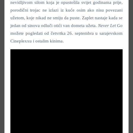
nevidljivom silom koja je opustošila svijet godinama prije,
porodični trojac ne izlazi iz kuće osim ako nisu povezani
užetom, koje nikad ne smiju da puste. Zaplet nastaje kada se
jedan od sinova odluči otići van dometa užeta.
N
ever Let Go
možete pogledati od četvrtka 26. septembra u sarajevskom
Cineplexxu i ostalim kinima.