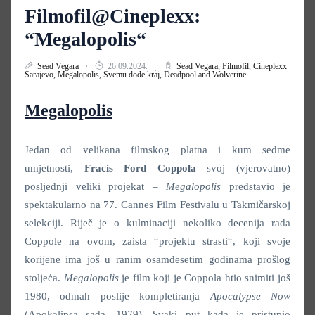
Filmofil@Cineplexx:
“Megalopolis“
Sead Vegara
26.09.2024.
Sead Vegara,
Filmofil,
Cineplexx
Sarajevo,
Megalopolis,
Svemu dođe kraj,
Deadpool and Wolverine
Megalopolis
Jedan od velikana filmskog platna i kum sedme
umjetnosti,
Fracis Ford Coppola
svoj (vjerovatno)
posljednji veliki projekat –
Megalopolis
predstavio je
spektakularno na 77. Cannes Film Festivalu u Takmičarskoj
selekciji. Riječ je o kulminaciji nekoliko decenija rada
Coppole na ovom, zaista “projektu strasti“, koji svoje
korijene ima još u ranim osamdesetim godinama prošlog
stoljeća.
Megalopolis
je film koji je Coppola htio snimiti još
1980, odmah poslije kompletiranja
Apocalypse Now
(Apokalipsa sada, 1979)
.
Svaki put kada je pristupio