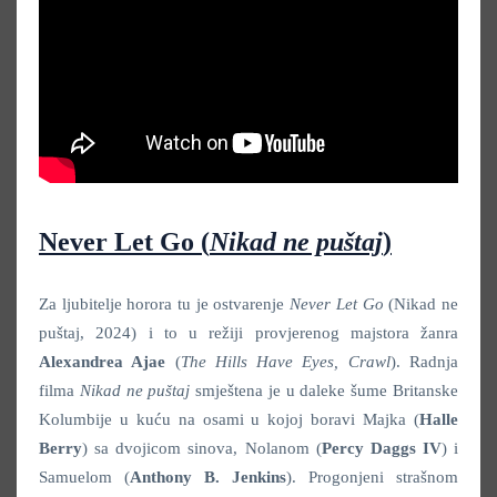
Never Let Go (
Nikad ne puštaj
)
Za ljubitelje horora tu je ostvarenje
Never Let Go
(Nikad ne
puštaj, 2024) i to u režiji provjerenog majstora žanra
Alexandrea Ajae
(
The Hills Have Eyes, Crawl
). Radnja
filma
Nikad ne puštaj
smještena je u daleke šume Britanske
Kolumbije u kuću na osami u kojoj boravi Majka (
Halle
Berry
) sa dvojicom sinova, Nolanom (
Percy Daggs IV
) i
Samuelom (
Anthony B. Jenkins
). Progonjeni strašnom