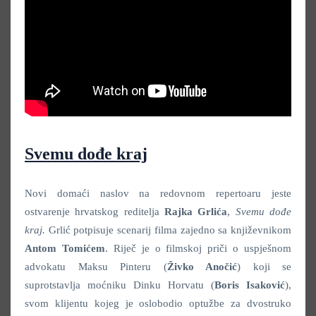
Svemu dođe kraj
Novi domaći naslov na redovnom repertoaru jeste
ostvarenje hrvatskog reditelja
Rajka Grlića
,
Svemu dođe
kraj.
Grlić potpisuje scenarij filma zajedno sa književnikom
Antom Tomićem
. Riječ je o filmskoj priči o uspješnom
advokatu Maksu Pinteru (
Živko Anočić
) koji se
suprotstavlja moćniku Dinku Horvatu (
Boris Isaković
),
svom klijentu kojeg je oslobodio optužbe za dvostruko