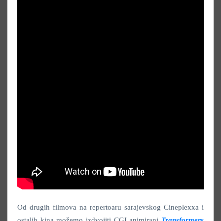
Od drugih filmova na repertoaru sarajevskog Cineplexxa i
ostalih kina možemo izdvojiti CGI animirani
Transformers