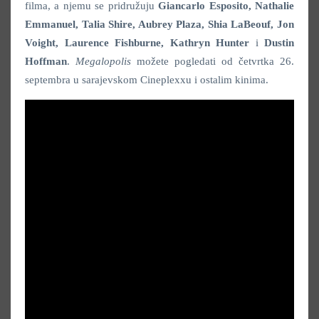
filma, a njemu se pridružuju
Giancarlo Esposito, Nathalie
Emmanuel, Talia Shire, Aubrey Plaza, Shia LaBeouf, Jon
Voight, Laurence Fishburne, Kathryn Hunter
i
Dustin
Hoffman
.
Megalopolis
možete pogledati od četvrtka 26.
septembra u sarajevskom Cineplexxu i ostalim kinima.