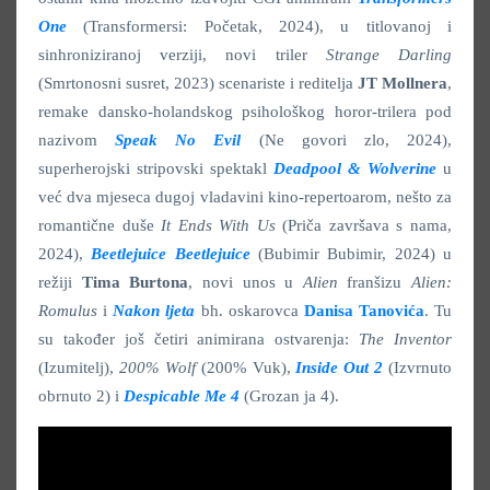
One
(Transformersi: Početak, 2024), u titlovanoj i
sinhroniziranoj verziji, novi triler
Strange Darling
(Smrtonosni susret, 2023) scenariste i reditelja
JT Mollnera
,
remake dansko-holandskog psihološkog horor-trilera pod
nazivom
Speak No Evil
(Ne govori zlo, 2024),
superherojski stripovski spektakl
Deadpool & Wolverine
u
već dva mjeseca dugoj vladavini kino-repertoarom, nešto za
romantične duše
It Ends With Us
(Priča završava s nama,
2024),
Beetlejuice Beetlejuice
(Bubimir Bubimir, 2024) u
režiji
Tima Burtona
, novi unos u
Alien
franšizu
Alien:
Romulus
i
Nakon ljeta
bh.
oskarovca
Danisa Tanovića
. Tu
su također još četiri animirana ostvarenja:
The Inventor
(Izumitelj),
200% Wolf
(200% Vuk),
Inside Out 2
(Izvrnuto
obrnuto 2) i
Despicable Me 4
(Grozan ja 4).