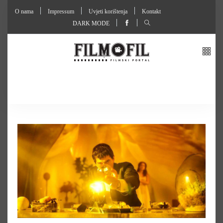
O nama
Impressum
Uvjeti korištenja
Kontakt
DARK MODE