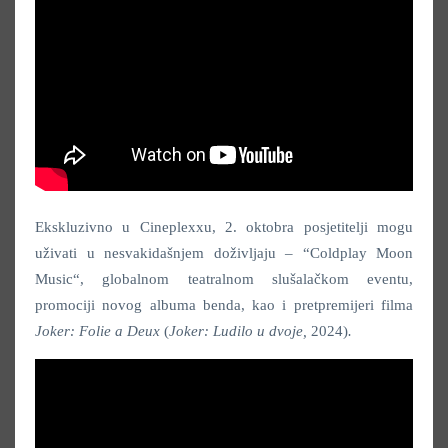
Ekskluzivno u Cineplexxu, 2. oktobra posjetitelji mogu
uživati u nesvakidašnjem doživljaju – “Coldplay Moon
Music“, globalnom teatralnom slušalačkom eventu,
promociji novog albuma benda, kao i pretpremijeri filma
Joker: Folie a Deux
(
Joker: Ludilo u dvoje,
2024)
.