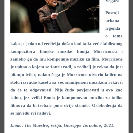
Vegara
Postoji
urbana
legenda
o tome
kako je jedan od reditelja došao kod tada već etabliranog
kompozitora filmske muzike Ennija Morriconea i
zamolio ga da mu komponuje muziku za film. Morricone
je upitao o kojem se žanru radi, a reditelj je rekao da je u
pitanju triler, nakon čega je Morricone otvorio ladicu na
stolu i izvadio kasetu sa već snimljenom muzikom rekavši
da će to odgovarati. Nije čudo povjerovati u ovo kao
istinu, jer veliki Ennio je komponovao muziku za toliko
filmova da bi trebale pune dvije stranice Oslobođenja da
se navedu svi radovi.
Ennio: The Maestro; režija: Giuseppe Tornatore; 2021.