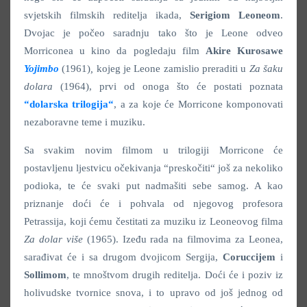
svjetskih filmskih reditelja ikada,
Serigiom Leoneom
.
Dvojac je počeo saradnju tako što je Leone odveo
Morriconea u kino da pogledaju film
Akire Kurosawe
Yojimbo
(1961)
,
kojeg je Leone zamislio preraditi u
Za šaku
dolara
(1964), prvi od onoga što će postati poznata
“dolarska trilogija“
, a za koje će Morricone komponovati
nezaboravne teme i muziku.
Sa svakim novim filmom u trilogiji Morricone će
postavljenu ljestvicu očekivanja “preskočiti“ još za nekoliko
podioka, te će svaki put nadmašiti sebe samog. A kao
priznanje doći će i pohvala od njegovog profesora
Petrassija, koji ćemu čestitati za muziku iz Leoneovog filma
Za dolar više
(1965). Izeđu rada na filmovima za Leonea,
sarađivat će i sa drugom dvojicom Sergija,
Coruccijem
i
Sollimom
, te mnoštvom drugih reditelja. Doći će i poziv iz
holivudske tvornice snova, i to upravo od još jednog od