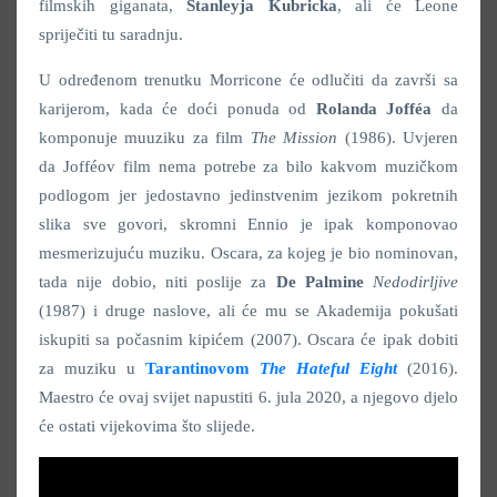
filmskih giganata,
Stanleyja Kubricka
, ali će Leone
spriječiti tu saradnju.
U određenom trenutku Morricone će odlučiti da završi sa
karijerom, kada će doći ponuda od
Rolanda Jofféa
da
komponuje muuziku za film
The Mission
(1986). Uvjeren
da Jofféov film nema potrebe za bilo kakvom muzičkom
podlogom jer jedostavno jedinstvenim jezikom pokretnih
slika sve govori, skromni Ennio je ipak komponovao
mesmerizujuću muziku. Oscara, za kojeg je bio nominovan,
tada nije dobio, niti poslije za
De Palmine
Nedodirljive
(1987) i druge naslove, ali će mu se Akademija pokušati
iskupiti sa počasnim kipićem (2007). Oscara će ipak dobiti
za muziku u
Tarantinovom
The Hateful Eight
(2016).
Maestro će ovaj svijet napustiti 6. jula 2020, a njegovo djelo
će ostati vijekovima što slijede.