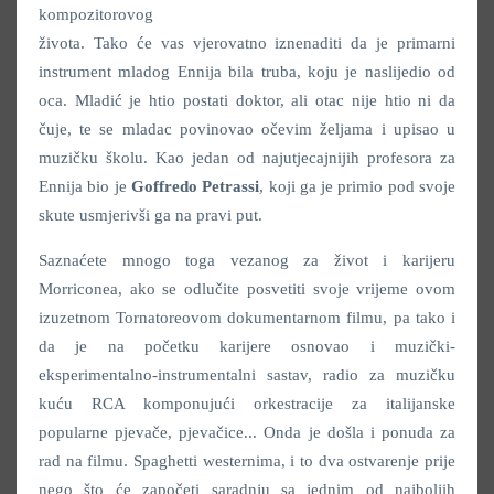
kompozitorovog
života. Tako će vas vjerovatno iznenaditi da je primarni
instrument mladog Ennija bila truba, koju je naslijedio od
oca. Mladić je htio postati doktor, ali otac nije htio ni da
čuje, te se mladac povinovao očevim željama i upisao u
muzičku školu. Kao jedan od najutjecajnijih profesora za
Ennija bio je
Goffredo Petrassi
, koji ga je primio pod svoje
skute usmjerivši ga na pravi put.
Saznaćete mnogo toga vezanog za život i karijeru
Morriconea, ako se odlučite posvetiti svoje vrijeme ovom
izuzetnom Tornatoreovom dokumentarnom filmu, pa tako i
da je na početku karijere osnovao i muzički-
eksperimentalno-instrumentalni sastav, radio za muzičku
kuću RCA komponujući orkestracije za italijanske
popularne pjevače, pjevačice... Onda je došla i ponuda za
rad na filmu. Spaghetti westernima, i to dva ostvarenje prije
nego što će započeti saradnju sa jednim od najboljih