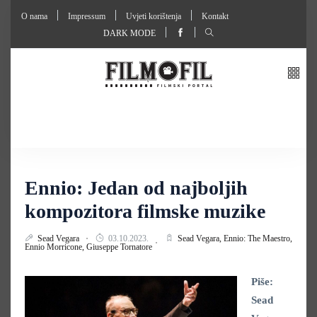
O nama
Impressum
Uvjeti korištenja
Kontakt
DARK MODE
Ennio: Jedan od najboljih
kompozitora filmske muzike
Sead Vegara
03.10.2023.
Sead Vegara,
Ennio: The Maestro,
Ennio Morricone,
Giuseppe Tornatore
Piše:
Sead