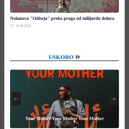
Nolanova "Odiseja" preko praga od milijardu dolara
10.08.2026.
USKORO
Your Mother Your Mother Your Mother
Heart of the Beast
The Weight
Behemoth