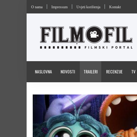
O nama
Impressum
Uvjeti korištenja
Kontakt
NASLOVNA
NOVOSTI
TRAILERI
RECENZIJE
TV