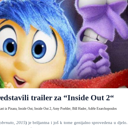
redstavili trailer za “Inside Out 2“
kari iz Pixara,
Inside Out,
Inside Out 2,
Amy Poehler,
Bill Hader,
Adèle Exarchopoulos
 obrnuto, 2015
)
je briljantna i još k tome genijalno sprovedena u djelo.