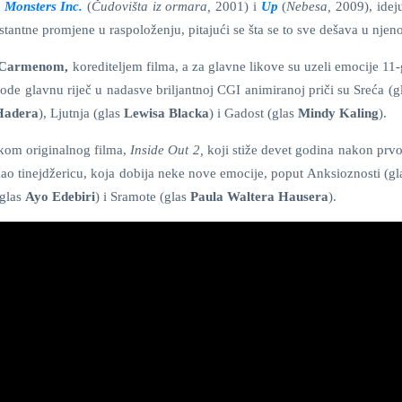
e
Monsters Inc.
(
Čudovišta iz ormara,
2001) i
Up
(
Nebesa,
2009), idej
tantne promjene u raspoloženju, pitajući se šta se to sve dešava u njeno
 Carmenom,
korediteljem filma, a za glavne likove su uzeli emocije 11
vode glavnu riječ u nadasve briljantnoj CGI animiranoj priči su Sreća (
 Hadera
), Ljutnja (glas
Lewisa Blacka
) i Gadost (glas
Mindy Kaling
).
vkom originalnog filma,
Inside Out 2,
koji stiže devet godina nakon prvo
kao tinejdžericu, koja dobija neke nove emocije, poput Anksioznosti (g
(glas
Ayo Edebiri
) i Sramote (glas
Paula Waltera Hausera
).