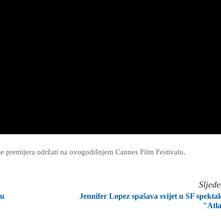
e se premijera održati na ovogodišnjem Cannes Film Festivalu.
Sljed
 u
Jennifer Lopez spašava svijet u SF spekta
"Atl