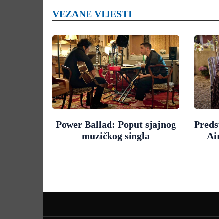
VEZANE VIJESTI
Power Ballad: Poput sjajnog
Preds
muzičkog singla
Ai