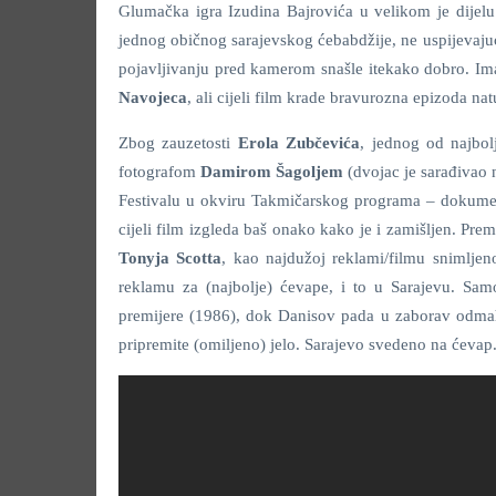
Glumačka igra Izudina Bajrovića u velikom je dijelu
jednog običnog sarajevskog ćebabdžije, ne uspijevaju
pojavljivanju pred kamerom snašle itekako dobro. Im
Navojeca
, ali cijeli film krade bravurozna epizoda na
Zbog zauzetosti
Erola Zubčevića
, jednog od najbol
fotografom
Damirom Šagoljem
(dvojac je sarađivao
Festivalu u okviru Takmičarskog programa – dokument
cijeli film izgleda baš onako kako je i zamišljen. Pre
Tonyja Scotta
, kao najdužoj reklami/filmu snimljen
reklamu za (najbolje) ćevape, i to u Sarajevu. Sam
premijere (1986), dok Danisov pada u zaborav odmah n
pripremite (omiljeno) jelo. Sarajevo svedeno na ćevap