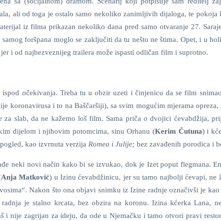
ena sa (socijalnom) dramom. Scenarij koji potpisuje sam reditelj za
ala, ali od toga je ostalo samo nekoliko zanimljivih dijaloga, te pokoj
aterijal iz filma prikazan nekoliko dana pred samo otvaranje 27. Saraj
u samog foršpana moglo se zaključiti da tu nešto ne štima. Opet, i u ho
jer i od najbezveznijeg trailera može ispasti odličan film i suprotno.
 su ispod očekivanja. Treba tu u obzir uzeti i činjenicu da se film snim
je koronavirusa i to na Baščaršiji), sa svim mogućim mjerama opreza, a
e za slab, da ne kažemo loš film. Sama priča o dvojici ćevabdžija, pri
ikim dijelom i njihovim potomcima, sinu Orhanu (
Kerim Čutuna
) i kć
i pogled, kao izvrnuta verzija
Romea i Julije;
bez zavađenih porodica i be
đe neki novi način kako bi se izvukao, dok je Izet poput flegmana. En
(
Anja Matković
) u Izinu ćevabdžinicu, jer su tamo najbolji ćevapi, ne 
sima“. Nakon što ona objavi snimku iz Izine radnje označivši je kao 
 radnja je stalno krcata, bez obzira na koronu. Izina kćerka Lana, ne
i nije zagrijan za ideju, da ode u Njemačku i tamo otvori pravi restor