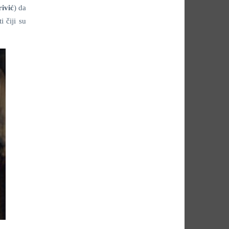
ivić
) da
 čiji su