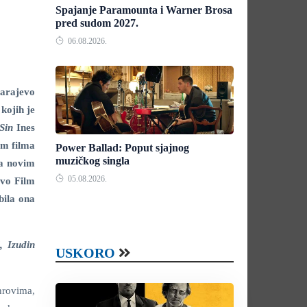
Spajanje Paramounta i Warner Brosa
pred sudom 2027.
06.08.2026.
Sarajevo
kojih je
Sin
Ines
om filma
Power Ballad: Poput sjajnog
muzičkog singla
za novim
05.08.2026.
evo Film
bila ona
, Izudin
USKORO
nrovima,