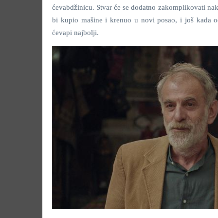
ćevabdžinicu. Stvar će se dodatno zakomplikovati na
bi kupio mašine i krenuo u novi posao, i još kada o
ćevapi najbolji.