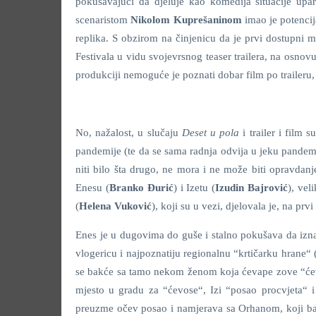
pokušavajući da djeluje kao komedija situacije upar
scenaristom
Nikolom Kuprešaninom
imao je potencij
replika. S obzirom na činjenicu da je prvi dostupni m
Festivala u vidu svojevrsnog teaser trailera, na osnov
produkciji nemoguće je poznati dobar film po traileru, 
No, nažalost, u slučaju
Deset u pola
i trailer i film
pandemije (te da se sama radnja odvija u jeku pandemi
niti bilo šta drugo, ne mora i ne može biti opravdanj
Enesu (
Branko Đurić
) i Izetu (
Izudin Bajrović
), vel
(
Helena Vuković
), koji su u vezi, djelovala je, na prv
Enes je u dugovima do guše i stalno pokušava da izna
vlogericu i najpoznatiju regionalnu “krtičarku hrane“ 
se bakće sa tamo nekom ženom koja ćevape zove “ćevo
mjesto u gradu za “ćevose“, Izi “posao procvjeta“ i
preuzme očev posao i namjerava sa Orhanom, koji baš 