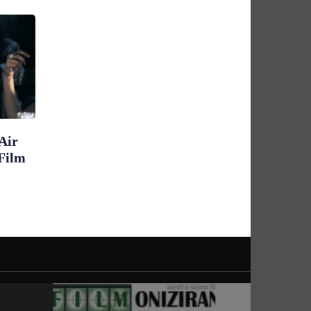
Air
 Film