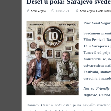
Deset u pola: Sarajevo sved
Sead Vegara
14.08.2021.
Sead Vegara,
Danis Tanov
Piše: Sead Vega
Svečanom premi
Film Festival. Da
13 u Sarajevu i
Tanović od prije
Koncentriši se, 
ostvarenjem naše
Festivala, stano
osrednja i nezado
Not so Friendly 
Bajrović, Helena
Danisov
Deset u pola
ostao je na nevješto izrađen