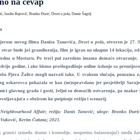
eno na ćevap
ić,
Izudin Bajrović,
Branko Đurić,
Deset u pola,
Damir Šagolj
ra
jerom novog filma Danisa Tanovića,
Deset u pola,
otvoren je 27. 
 stvar bude još grandioznija, film je igrao na ukupno 14 lokacija, od 
 jedna u Mostaru. Po treći put zaredom imamo domaće otvaranje;
 dvije godine, i ako bismo prošlogodišnje online izdanje sa premijer
baba
Pjera Žalice mogli nazvati tako. U svakom slučaju, pomama 
g oskarovca pokazala se kao (ne)opravdana jer posjetitelji Saraj
vnici glavnog grada i gosti, željni su domaćih ostvarenja, pa makar 
voljavajuća s obzirom ko potpisuje režiju i scenarij.
Neighbourhood Affair; režija: Danis Tanović; uloge: Branko Đurić
 Vuković, Kerim Čutuna; 2021.
oj granici između drame i komedije, nespretno balansirajući među ža