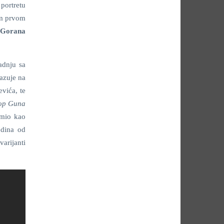
portretu
om prvom
i
Gorana
adnju sa
kazuje na
vića, te
op Guna
imio kao
odina od
arijanti