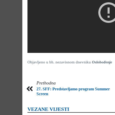
Objavljeno u bh. nezavisnom dnevniku
Oslobođenje
Prethodna
27. SFF: Predstavljamo program Summer
Screen
VEZANE VIJESTI