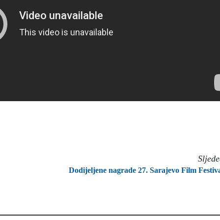
Sljed
Dodijeljene nagrade 27. Sarajevo Film Festiv