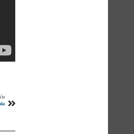
eća
ala