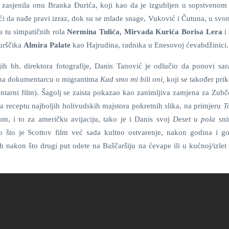
 zasjenila onu Branka Đurića, koji kao da je izgubljen u sopstvenom 
ći da nađe pravi izraz, dok su se mlade snage, Vuković i Čutuna, u sv
a tu simpatičnih rola
Nermina Tulića, Mirvada Kurića Borisa Lera
turščika
Almira Palate
kao Hajrudina, radnika u Enesovoj ćevabdžinici.
jih bh. direktora fotografije, Danis Tanović je odlučio da ponovi sar
 na dokumentarcu o migrantima
Kad smo mi bili oni,
koji se također pri
arni film). Šagolj se zaista pokazao kao zanimljiva zamjena za Zubče
ma receptu najboljih holivudskih majstora pokretnih slika, na primjeru
T
om, i to za američku avijaciju, tako je i Danis svoj
Deset u pola
sn
o što je Scottov film već sada kultno ostvarenje, nakon godina i g
akon što drugi put odete na Baščaršiju na ćevape ili u kućnoj/izlet v
.