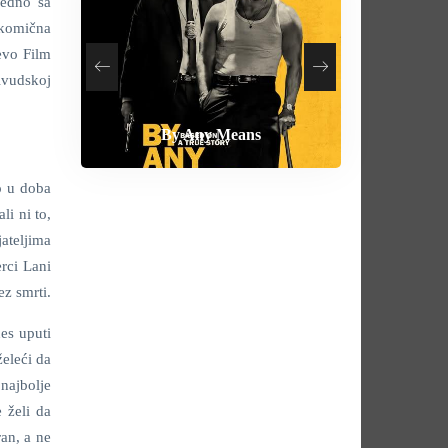
jedno sa
a komična
evo Film
livudskoj
How To Rob A Bank
Heart of the Beast
By Any Means
Behemoth
ao u doba
li ni to,
jateljima
erci Lani
z smrti.
es uputi
želeći da
najbolje
 želi da
an, a ne