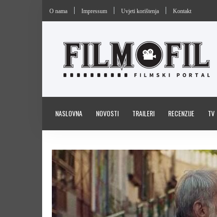
O nama
Impressum
Uvjeti korištenja
Kontakt
NASLOVNA
NOVOSTI
TRAILERI
RECENZIJE
TV