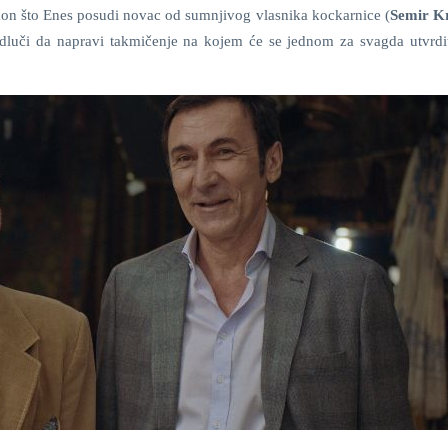
kon što Enes posudi novac od sumnjivog vlasnika kockarnice (
Semir Kr
dluči da napravi takmičenje na kojem će se jednom za svagda utvrditi