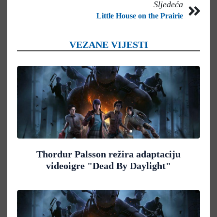
Sljedeća
Little House on the Prairie
VEZANE VIJESTI
Thordur Palsson režira adaptaciju
videoigre "Dead By Daylight"