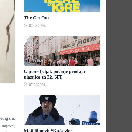
The Get Out
07.08.2026.
U ponedjeljak počinje prodaja
ulaznica za 32. SFF
07.08.2026.
eoigara,
 najave,
Moji filmovi: “Kuća zla“