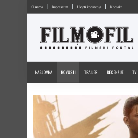
O nama
Impressum
Uvjeti korištenja
Kontakt
NASLOVNA
NOVOSTI
TRAILERI
RECENZIJE
TV