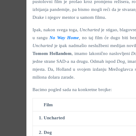
pustolovni film je prošao kroz promjenu režisera, r
izbijanja pandemije, pa bismo mogli reći da je stvara
Drake i njegov mentor u samom filmu.
Ipak, nakon svega toga,
Uncharted
je stigao, blagovre
u rangu
No Way Home
,
no taj film će dugo biti be
Uncharted
je ipak nadmašio neslužbeni medijan novih
Tomom
Hollandom
, imamo lakonično naslovljeni
D
jedne strane SAD-a na drugu. Odmah ispod
Dog
,
ima
mjesta. Da, Holland u svojem izdanju Mrežoglavca se 
miliona dolara zarade.
Bacimo pogled sada na konkretne brojke:
Film
1. Uncharted
2.
Dog