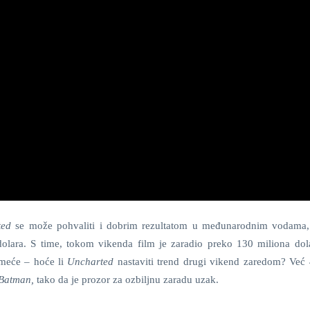
ted
se može pohvaliti i dobrim rezultatom u međunarodnim vodama,
olara. S time, tokom vikenda film je zaradio preko 130 miliona dol
ameće – hoće li
Uncharted
nastaviti trend drugi vikend zaredom? Već 
Batman
,
tako da je prozor za ozbiljnu zaradu uzak.