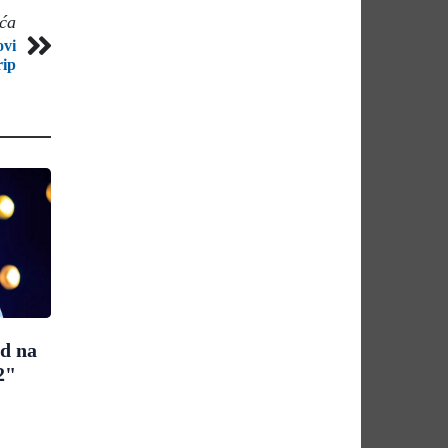
eća
ovi
rip
ad na
2"