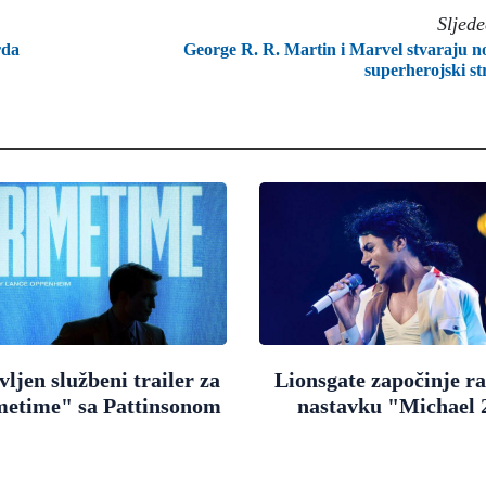
Sljed
rda
George R. R. Martin i Marvel stvaraju n
superherojski st
ljen službeni trailer za
Lionsgate započinje r
metime" sa Pattinsonom
nastavku "Michael 