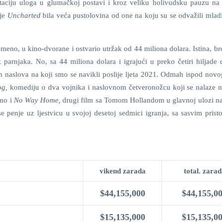
otaciju uloga u glumačkoj postavi i kroz veliku holivudsku pauzu na
nje
Uncharted
bila veća pustolovina od one na koju su se odvažili mlad
meno, u kino-dvorane i ostvario utržak od 44 miliona dolara. Istina, br
z parnjaka. No, sa 44 miliona dolara i igrajući u preko četiri hiljade 
 naslova na koji smo se navikli poslije ljeta 2021. Odmah ispod novog
og
,
komediju o dva vojnika i naslovnom četveronožcu koji se nalaze n
mo i
No Way Home
,
drugi film sa Tomom Hollandom u glavnoj ulozi na 
penje uz ljestvicu u svojoj desetoj sedmici igranja, sa sasvim pristo
vikend zarada
total. zara
$44,155,000
$44,155,0
$15,135,000
$15,135,0