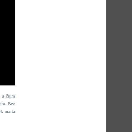
 u čijim
ara. Bez
4. marta