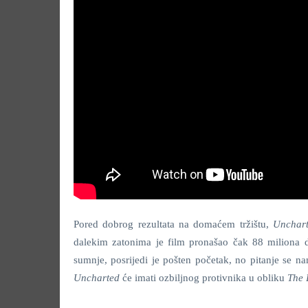
Pored dobrog rezultata na domaćem tržištu,
Unchar
dalekim zatonima je film pronašao čak 88 miliona d
sumnje, posrijedi je pošten početak, no pitanje se n
Uncharted
će imati ozbiljnog protivnika u obliku
The 