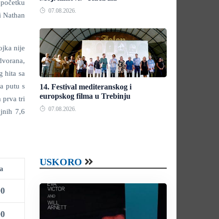
 početku
07.08.2026.
i Nathan
ojka nije
dvorana,
 hita sa
a putu s
14. Festival mediteranskog i
europskog filma u Trebinju
prva tri
07.08.2026.
jnih 7,6
USKORO
da
00
00