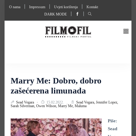
O nama
Impressum
Uvjeti korištenja
Kontakt
DARK MODE
Marry Me: Dobro, dobro
zašećerena limunada
Sead Vegara
15.02.2022.
Sead Vegara,
Jennifer Lopez,
Sarah Silverman,
Owen Wilson,
Marry Me,
Maluma
Piše:
Sead