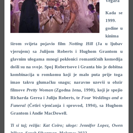
Vegara
Kada se
1999.
godine u
kinima
širom svijeta pojavio film
Notting Hill
(Ja u ljubav
vjerujem) sa Julijom Roberts i Hughom Grantom u
glavnim ulogama mnogi poklonici romantičnih komedija
došli su na svoje. Spoj Robertsove i Granta bio je dobitna
kombinacija u romkomu koji je malo puta prije toga
imao takvu glumačku snagu; naravno uzevši u obzir
filmove
Pretty Woman
(Zgodna žena, 1990), koji je spojio
Richarda Gerea i Juliju Roberts, te
Four Weddings and a
Funeral
(Četiri vjenčanja i sprovod, 1994), sa Hughom
Grantom i Andie MacDowell.
Ti si taj; režija: Kat Coiro; uloge: Jennifer Lopez, Owen