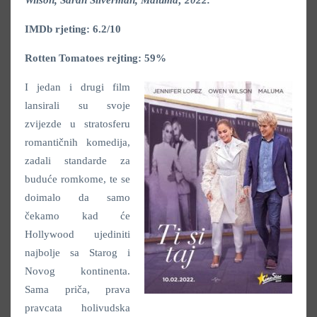
Wilson, Sarah Silverman, Maluma; 2022.
IMDb rjeting: 6.2/10
Rotten Tomatoes rejting: 59%
I jedan i drugi film
lansirali su svoje
zvijezde u stratosferu
romantičnih komedija,
zadali standarde za
buduće romkome, te se
doimalo da samo
čekamo kad će
Hollywood ujediniti
najbolje sa Starog i
Novog kontinenta.
Sama priča, prava
pravcata holivudska