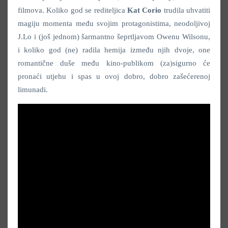
filmova. Koliko god se rediteljica
Kat Corio
trudila uhvatiti
magiju momenta među svojim protagonistima, neodoljivoj
J.Lo i (još jednom) šarmantno šeprtljavom Owenu Wilsonu,
i koliko god (ne) radila hemija između njih dvoje, one
romantične duše među kino-publikom (za)sigurno će
pronaći utjehu i spas u ovoj dobro, dobro zašećerenoj
limunadi.