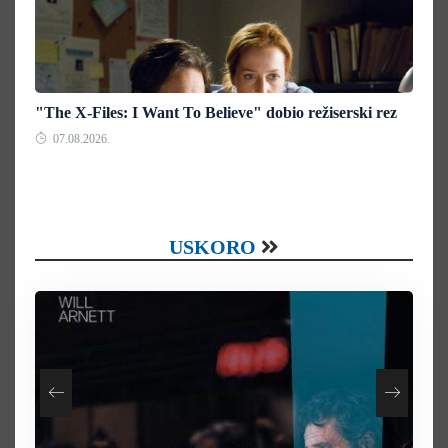
"The X-Files: I Want To Believe" dobio režiserski rez
07.08.2026.
USKORO