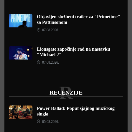
Objavljen službeni trailer za "Primetime"
sa Pattinsonom
07.08.2026.
Lionsgate započinje rad na nastavku
"Michael 2"
07.08.2026.
R
RECENZIJE
Power Ballad: Poput sjajnog muzičkog
singla
05.08.2026.