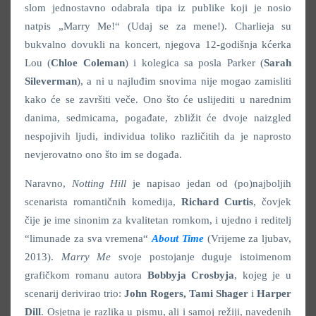
slom jednostavno odabrala tipa iz publike koji je nosio
natpis „Marry Me!“ (Udaj se za mene!). Charlieja su
bukvalno dovukli na koncert, njegova 12-godišnja kćerka
Lou (
Chloe Coleman
) i kolegica sa posla Parker (
Sarah
Sileverman
), a ni u najluđim snovima nije mogao zamisliti
kako će se završiti veče. Ono što će uslijediti u narednim
danima, sedmicama, pogađate, zbližit će dvoje naizgled
nespojivih ljudi, individua toliko različitih da je naprosto
nevjerovatno ono što im se događa.
Naravno,
Notting Hill
je napisao jedan od (po)najboljih
scenarista romantičnih komedija,
Richard Curtis
, čovjek
čije je ime sinonim za kvalitetan romkom, i ujedno i reditelj
“limunade za sva vremena“
About Time
(Vrijeme za ljubav,
2013).
Marry Me
svoje postojanje duguje istoimenom
grafičkom romanu autora
Bobbyja Crosbyja
, kojeg je u
scenarij derivirao trio:
John Rogers, Tami Shager
i
Harper
Dill
. Osjetna je razlika u pismu, ali i samoj režiji, navedenih