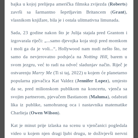
bajka u kojoj prelijepa američka filmska zvijezda (
Roberts
)
završi sa šarmantno šeprtljavim Britancem (
Grant
),
vlasnikom knjižare, bila je i ostala ulitmativna limunada.
Sada, 23 godine nakon što je Julija stajala pred Grantom i
izgovarala riječi: „...samo djevojka koja stoji pred momkom
i moli ga da je voli...“, Hollywood nam nudi nešto što, ne
samo da nevjerovatno podsjeća na
Notting Hill,
barem u
svom jezgru, već to radi na odveć sladunjav način. Riječ je
ostvarenju
Marry Me
(Ti si taj, 2022) u kojem će planetarno
popularna pjevačica Kat Valdez (
Jennifer Lopez
), umjesto
da se, pred milionskom publikom na koncertu, vjenča sa
svojim partnerom, pjevačem Bastianom (
Maluma
), odabrati
lika iz publike, samohranog oca i nastavnika matematike
Charlieja (
Owen Wilson
).
Kat je minut prije izlaska na scenu u vjenčanici pogledala
video u kojem njen dragi ljubi drugu, te doživjevši nervni