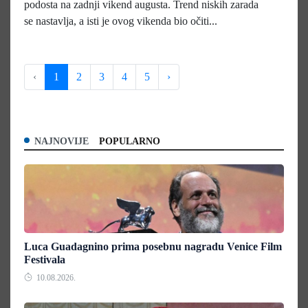
podosta na zadnji vikend augusta. Trend niskih zarada
se nastavlja, a isti je ovog vikenda bio očiti...
‹
1
2
3
4
5
›
NAJNOVIJE
POPULARNO
Luca Guadagnino prima posebnu nagradu Venice Film
Festivala
10.08.2026.