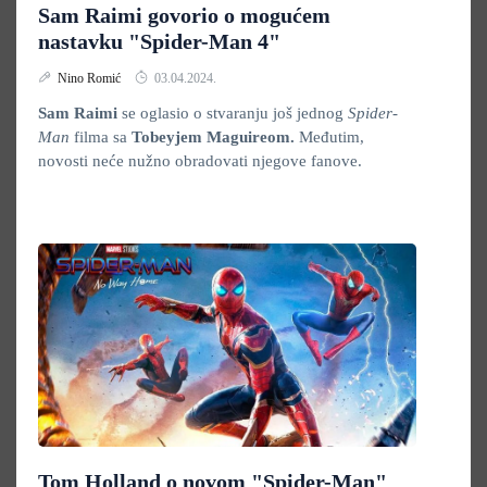
Sam Raimi govorio o mogućem
nastavku "Spider-Man 4"
Nino Romić
03.04.2024.
Sam Raimi
se oglasio o stvaranju još jednog
Spider-
Man
filma sa
Tobeyjem Maguireom.
Međutim,
novosti neće nužno obradovati njegove fanove.
Tom Holland o novom "Spider-Man"