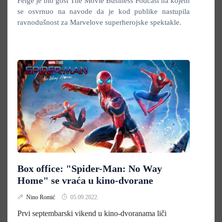
Feige je bio gost The Movie Business Podcast na kojem
se osvrnuo na navode da je kod publike nastupila
ravnodušnost za Marvelove superherojske spektakle.
Box office: "Spider-Man: No Way
Home" se vraća u kino-dvorane
Nino Romić
05.09.2022.
Prvi septembarski vikend u kino-dvoranama liči