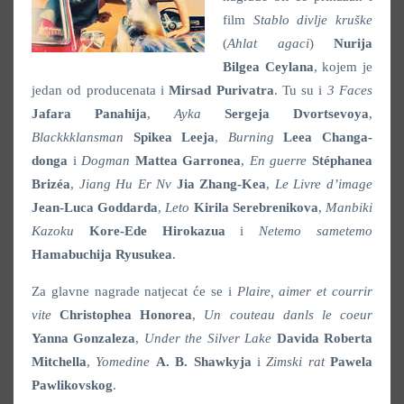
film
Stablo divlje kruške
(
Ahlat agaci
)
Nurija
Bilgea Ceylana
, kojem je
jedan od producenata i
Mirsad Purivatra
. Tu su i
3 Faces
Jafara Panahija
,
Ayka
Sergeja Dvortsevoya
,
Blackkklansman
Spikea Leeja
,
Burning
Leea Changa-
donga
i
Dogman
Mattea Garronea
,
En guerre
Stéphanea
Brizéa
,
Jiang Hu Er Nv
Jia Zhang-Kea
,
Le Livre d’image
Jean-Luca Goddarda
,
Leto
Kirila Serebrenikova
,
Manbiki
Kazoku
Kore-Ede Hirokazua
i
Netemo sametemo
Hamabuchija Ryusukea
.
Za glavne nagrade natjecat će se i
Plaire, aimer et courrir
vite
Christophea Honorea
,
Un couteau danls le coeur
Yanna Gonzaleza
,
Under the Silver Lake
Davida Roberta
Mitchella
,
Yomedine
A. B. Shawkyja
i
Zimski rat
Pawela
Pawlikovskog
.