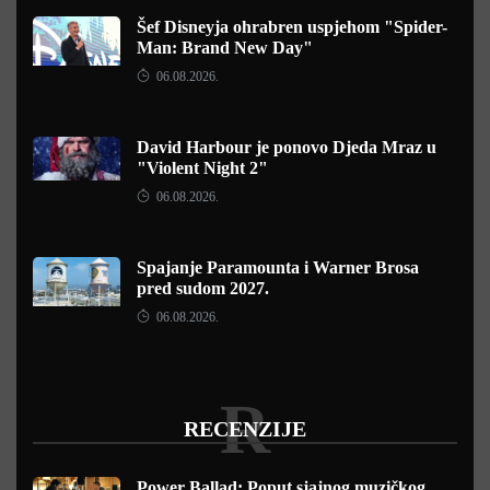
Šef Disneyja ohrabren uspjehom "Spider-
Man: Brand New Day"
06.08.2026.
David Harbour je ponovo Djeda Mraz u
"Violent Night 2"
06.08.2026.
Spajanje Paramounta i Warner Brosa
pred sudom 2027.
06.08.2026.
R
RECENZIJE
Power Ballad: Poput sjajnog muzičkog