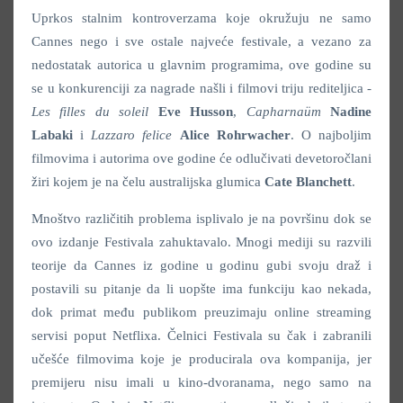
Uprkos stalnim kontroverzama koje okružuju ne samo
Cannes nego i sve ostale najveće festivale, a vezano za
nedostatak autorica u glavnim programima, ove godine su
se u konkurenciji za nagrade našli i filmovi triju rediteljica -
Les filles du soleil
Eve Husson
,
Capharnaüm
Nadine
Labaki
i
Lazzaro felice
Alice Rohrwacher
. O najboljim
filmovima i autorima ove godine će odlučivati devetoročlani
žiri kojem je na čelu australijska glumica
Cate Blanchett
.
Mnoštvo različitih problema isplivalo je na površinu dok se
ovo izdanje Festivala zahuktavalo. Mnogi mediji su razvili
teorije da Cannes iz godine u godinu gubi svoju draž i
postavili su pitanje da li uopšte ima funkciju kao nekada,
dok primat među publikom preuzimaju online streaming
servisi poput Netflixa. Čelnici Festivala su čak i zabranili
učešće filmovima koje je producirala ova kompanija, jer
premijeru nisu imali u kino-dvoranama, nego samo na