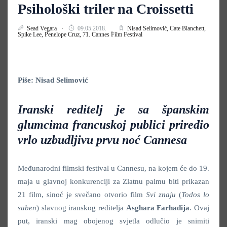
Psihološki triler na Croissetti
Sead Vegara
09.05.2018.
Nisad Selimović,
Cate Blanchett,
Spike Lee,
Penelope Cruz,
71. Cannes Film Festival
Piše: Nisad Selimović
Iranski reditelj je sa španskim
glumcima francuskoj publici priredio
vrlo uzbudljivu prvu noć Cannesa
Međunarodni filmski festival u Cannesu, na kojem će do 19.
maja u glavnoj konkurenciji za Zlatnu palmu biti prikazan
21 film, sinoć je svečano otvorio film
Svi znaju
(
Todos lo
saben
) slavnog iranskog reditelja
Asghara Farhadija
. Ovaj
put, iranski mag obojenog svjetla odlučio je snimiti