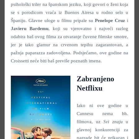
psihološki triler na španskom jeziku, koji govori o ženi koja
se s porodicom vraća iz Buenos Airesa u rodno selo u
Španiju. Glavne uloge u filmu pripale su
Penelope Cruz
i
Javieru Bardemu
, koji su vjerovatno i najveći razlog
odabira baš ovog filma za otvaranje čuvene filmske smotre,
jer je tako glamur na crvenom tepihu zagarantovan, a
pažnja paparazza zadovoljena. Podsjećamo, ove godine na
Croissetti neće biti baš previše poznatih imena.
Zabranjeno
Netflixu
Iako ni ove godine u
Cannesu nema bh.
filmova, uz
Svi znaju
u
glavnoj konkurenciji za
nagrade bit će prikazan i