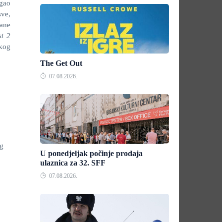
gao
sve,
vane
st 2
ikog
The Get Out
07.08.2026.
og
U ponedjeljak počinje prodaja
ulaznica za 32. SFF
07.08.2026.