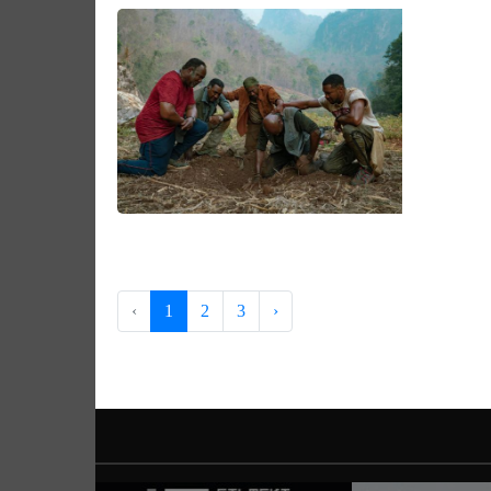
‹
1
2
3
›