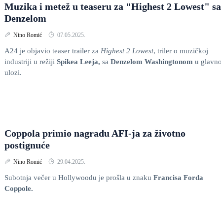
Muzika i metež u teaseru za "Highest 2 Lowest" sa
Denzelom
Nino Romić
07.05.2025.
A24 je objavio teaser trailer za
Highest 2 Lowest
, triler o muzičkoj
industriji u režiji
Spikea Leeja,
sa
Denzelom Washingtonom
u glavno
ulozi.
Coppola primio nagradu AFI-ja za životno
postignuće
Nino Romić
29.04.2025.
Subotnja večer u Hollywoodu je prošla u znaku
Francisa Forda
Coppole.