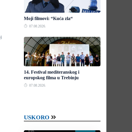
Moji filmovi: “Kuća zla“
07.08.2026.
j
14. Festival mediteranskog i
europskog filma u Trebinju
07.08.2026.
USKORO