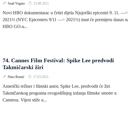
Sead Vegara
23.08.2021.
Novi HBO dokumentarac u četiri dijela Njujorški epicentri 9. 11. —>
2021½ (NYC Epicenters 9/11 —> 2021½) imat će premijeru danas n
HBO GO-u...
74. Cannes Film Festival: Spike Lee predvodi
Takmičarski žiri
Nino Romić
17.03.2021.
Američki režiser i filmski autor, Spike Lee, predvodit će žiri
Takmičarskog programa ovogodišnjeg izdanja filmske smotre u
Cannesu. Vijest stiže u...