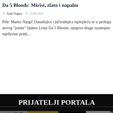
Da 5 Bloods: Mirisi, zlato i napalm
Sead Vegara
23.06.2020.
Piše: Marko Njegić Današnjica i jučerašnjica isprepleću se u prologu
novog "jointa" Spikea Leeja Da 5 Bloods, njegove druge uzastopne
mješavine politi...
PRIJATELJI PORTALA