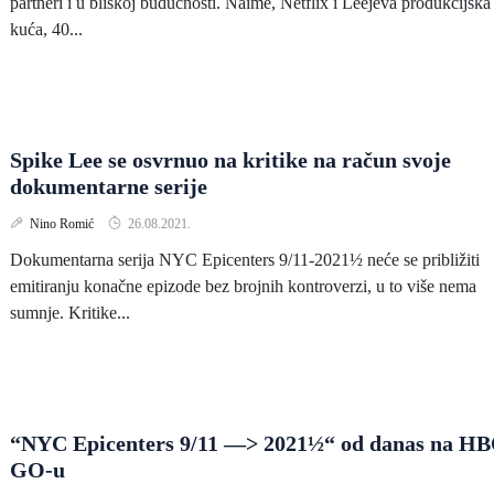
partneri i u bliskoj budućnosti. Naime, Netflix i Leejeva produkcijska
kuća, 40...
Spike Lee se osvrnuo na kritike na račun svoje
dokumentarne serije
Nino Romić
26.08.2021.
Dokumentarna serija NYC Epicenters 9/11-2021½ neće se približiti
emitiranju konačne epizode bez brojnih kontroverzi, u to više nema
sumnje. Kritike...
“NYC Epicenters 9/11 —> 2021½“ od danas na H
GO-u