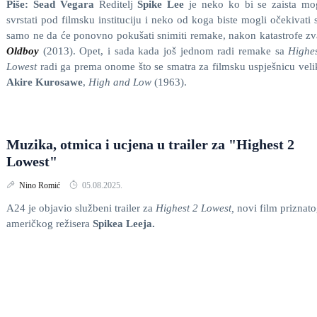
Piše: Sead Vegara
Reditelj
Spike Lee
je neko ko bi se zaista mo
svrstati pod filmsku instituciju i neko od koga biste mogli očekivati 
samo ne da će ponovno pokušati snimiti remake, nakon katastrofe z
Oldboy
(2013). Opet, i sada kada još jednom radi remake sa
Highe
Lowest
radi ga prema onome što se smatra za filmsku uspješnicu vel
Akire Kurosawe
,
High and Low
(1963).
Muzika, otmica i ucjena u trailer za "Highest 2
Lowest"
Nino Romić
05.08.2025.
A24 je objavio službeni trailer za
Highest 2 Lowest,
novi film priznat
američkog režisera
Spikea Leeja.