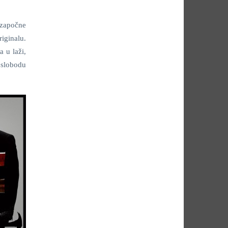
 započne
riginalu.
 u laži,
 slobodu