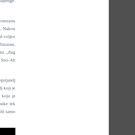
supruge.
estoranu
e. Nakon
ad voljeo
 bizaran,
ima „dug
ra Soo-Ah
prijatelj
j koji je
 koju je
muke tek
ili samo