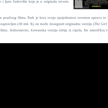
o i ljuto čudovište koje je u originalu stvorio
ke poučnog filma. Park je kroz svoju opsjednutost osvetom upravo to i
 napravljen (30 mil. $), ne može dosegnuti originalnu verziju (
The Girl
 filmu. Jednostavno, koreanska verzija izbija iz cipela, što američkoj v