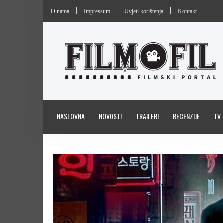
O nama
Impressum
Uvjeti korištenja
Kontakt
NASLOVNA
NOVOSTI
TRAILERI
RECENZIJE
TV