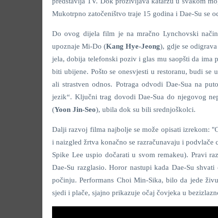
predstavlja TV. Dok proživljava katarzu u svakom mo
Mukotrpno zatočeništvo traje 15 godina i Dae-Su se 
Do ovog dijela film je na mračno Lynchovski način 
upoznaje Mi-Do (
Kang Hye-Jeong
), gdje se odigrav
jela, dobija telefonski poziv i glas mu saopšti da ima
biti ubijene. Pošto se onesvjesti u restoranu, budi s
ali strastven odnos. Potraga odvodi Dae-Sua na pu
jezik“. Ključni trag dovodi Dae-Sua do njegovog nep
(
Yoon Jin-Seo
), ubila dok su bili srednjoškolci.
Dalji razvoj filma najbolje se može opisati izrekom: "O
i naizgled žrtva konačno se razračunavaju i podvlače 
Spike Lee uspio dočarati u svom remakeu). Pravi razl
Dae-Su razglasio. Horor nastupi kada Dae-Su shvati 
počinju. Performans Choi Min-Sika, bilo da jede živu
sjedi i plače, sjajno prikazuje očaj čovjeka u bezizlazno