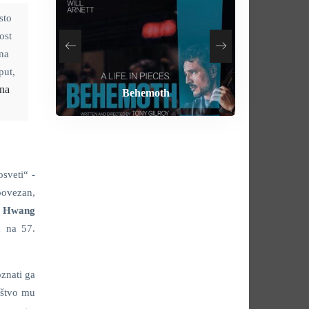
sto
ost
 na
put,
na
How To Rob A Bank
Heart of the Beast
By Any Means
Behemoth
osveti“ -
povezan,
u
Hwang
n na 57.
znati ga
ruštvo mu