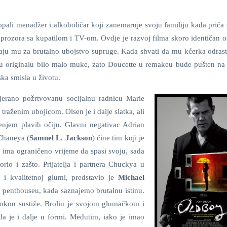
ropali menadžer i alkoholičar koji zanemaruje svoju familiju kada priča
 prozora sa kupatilom i TV-om. Ovdje je razvoj filma skoro identičan o
aju mu za brutalno ubojstvo supruge. Kada shvati da mu kćerka odrasta
a u originalu bilo malo muke, zato Doucette u remakeu bude pušten na
ska smisla u životu.
erano požrtvovanu socijalnu radnicu Marie
 traženim ubojicom. Olsen je i dalje slatka, ali
renjem plavih očiju. Glavni negativac Adrian
Chaneya (
Samuel L. Jackson
) čine tim koji je
, ima ograničeno vrijeme da spasi svoju, sada
rio i zašto. Prijatelja i partnera Chuckya u
 i kvalitetnoj glumi, predstavio je
Michael
 penthouseu, kada saznajemo brutalnu istinu.
pokon sustiže. Brolin je svojom glumačkom i
da je i dalje u formi. Međutim, iako je imao