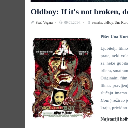
Oldboy: If it's not broken, do
Sead Vegara
09.01.2014.
remake,
oldboy,
Una Kurt
Piše: Una Kurt
Ljubitelji fil
prate, neki vol
za neke gubita
trilera, smatra
Originalni film
filma, pravljen
slučaju imamo
Hour
) režirao
kraju, prividno
Najstariji hol