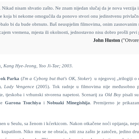
Nikad nisam shvatio zašto. Ne znam nijedan slučaj da je nova verzija i
le koja bi nekome omogućila da ponovo stvori onu jedinstvenu privlačn
Trebalo bi da bude obrnuto. Baš neuspjelim filmovima, onim zasnovanim
ecajem vremena, mjesta ili okolnosti, jednostavno nisu dobro prošli prvi 
hn Huston
("Otvore
k, Kang Hye-Jeong, Yoo Ji-Tae; 2003.
ok Parka
(
I'm a Cyborg but that's OK
,
Stoker
) u njegovoj „trilogiji o 
),
Lady Vengence
(2005). Tok radnje u filmovima nije međusobno 
e, tjeskoba i vrhunski stvorena napetost. Scenarij za
Old Boy
pisali s
iče
Garona Tsuchiya
i
Nobuaki Minegishija
. Premijerno je prikaza
smen u Seulu, sa ženom i kćerkicom. Nakon otkačene noći opijanja, nepo
a kupatilom. Niko mu se ne obraća, niti zna zašto je zatočen, jedino d