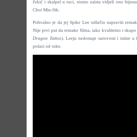
čekić i skalpel u ruci, nismo zaista vidjeli ono bijesn
Choi Min-Sik.
Pohvalno je da jej Spike Lee odlučio napraviti rema
Nije prvi put da remake filma, iako kvalitetno i skupo
Dragon Tattoo
). Leeju nedostaje surovosti i istine u
polazi od ruke.