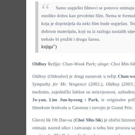
Samo uspješni filmovi se ponovo snimaju. 
onoliko dobra kao prvobitni film. Nema te formu
koja je doprinijela da neki film bude uspješan. 
dobrom materijalu, koji su iz razloga nastalih utj
Jo
trebalo bi pružiti i drugu šansu.
knjiga")
Oldboy
R
ežija: Chan-Wook Park; uloge: Choi Min-Si
Oldboy
(
Oldeuboi
) je drugi nastavak u režiji
Chan-wo
Sympathy for Mr. Vengence
(2002.),
Oldboy
(2003.
međutim, zajednički šablon su neizvjesnost, uzbuđenj
Jo-yun
,
Lim Jun-hyeong
i
Park
, iz originalne pr
filmskom festivalu u Cannesu i osvojio je Grand Prix.
Glavni lik Oh Dae-su (
Choi Min-Sik
) je obični bizni
otimaju nasred ulice i zatvaraju u sobu bez prozora s