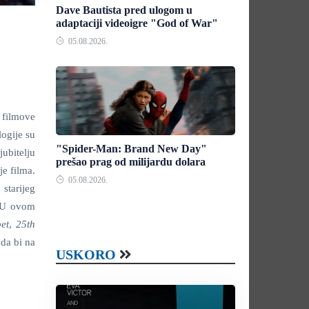
Dave Bautista pred ulogom u
adaptaciji videoigre "God of War"
05.08.2026.
 filmove
logije su
"Spider-Man: Brand New Day"
ubitelju
prešao prag od milijardu dolara
je filma.
05.08.2026.
starijeg
. U ovom
et
,
25th
 da bi na
USKORO