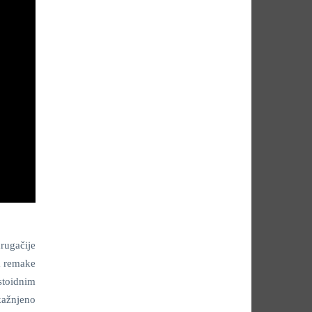
rugačije
za remake
estoidnim
 kažnjeno