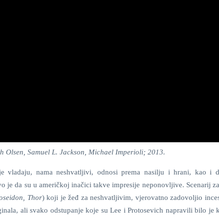
eth Olsen, Samuel L. Jackson, Michael Imperioli; 2013.
e vladaju, nama neshvatljivi, odnosi prema nasilju i hrani, kao i d
o je da su u američkoj inačici takve impresije neponovljive. Scenarij 
oseidon, Thor
) koji je žeđ za neshvatljivim, vjerovatno zadovoljio inc
inala, ali svako odstupanje koje su Lee i Protosevich napravili bilo je