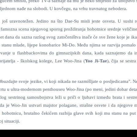
gućem smislu, preko TV-a saznaje da mu je neko smjestio za ubojstvo 
odjednom nađe na slobodi. U kovčegu, na vrhu travnatog nebodera.
još uravnotežen. Jedino na što Dae-Su misli jeste osveta. U sushi r
a famozna scena njegovog sporog proždiranja hobotnice srednje veličin
 pet dana da sazna razlog svog zatočeništva inače će sve žene koje je ik
e u stanu mlade, lijepe konobarice Mi-Do. Među njima se razvija pomalo
tovanje u flashbackovima do gimnazijskih dana, kada saznajemo da 
rijatelja - školskog kolege, Lee Woo-Jina (
Yoo Ji-Tae
), čija se sest
buzdajte svoje jezike, vi koji nikada ne razmišljate o posljedicama". Ne
crtu u ultra-modernom penthouseu Woo-Jina (po meni, jedini dobar detal
og sestrinog samoubojstva leži u priči o ljubavi između brata i sestre
da je Woo-Jin ustvari majstor polagane, strašne osvete i da njegove 
 hobotnicu, brutalno čekićem razbija glave svih koji mu stanu na put 
j situaciji.