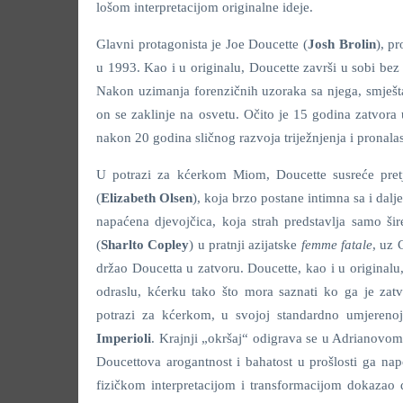
lošom interpretacijom originalne ideje.
Glavni protagonista je Joe Doucette (
Josh Brolin
), p
u 1993. Kao i u originalu, Doucette završi u sobi bez
Nakon uzimanja forenzičnih uzoraka sa njega, smješt
on se zaklinje na osvetu. Očito je 15 godina zatvor
nakon 20 godina sličnog razvoja triježnjenja i pronala
U potrazi za kćerkom Miom, Doucette susreće pretj
(
Elizabeth Olsen
), koja brzo postane intimna sa i dalje
napaćena djevojčica, koja strah predstavlja samo ši
(
Sharlto Copley
) u pratnji azijatske
femme fatale
, uz 
držao Doucetta u zatvoru. Doucette, kao i u originalu
odraslu, kćerku tako što mora saznati ko ga je zatvo
potrazi za kćerkom, u svojoj standardno umjerenoj
Imperioli
. Krajnji „okršaj“ odigrava se u Adrianovom
Doucettova arogantnost i bahatost u prošlosti ga na
fizičkom interpretacijom i transformacijom dokazao 