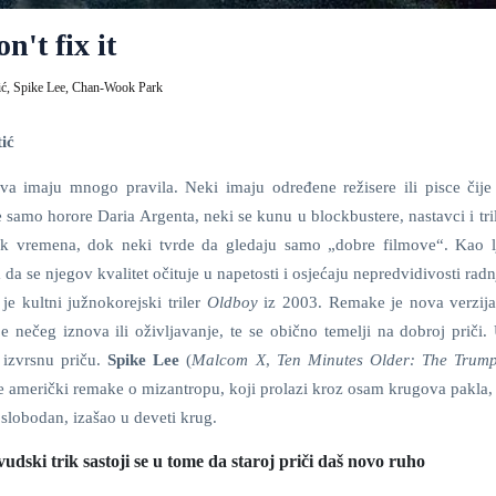
n't fix it
ić,
Spike Lee,
Chan-Wook Park
ić
mova imaju mnogo pravila. Neki imaju određene režisere ili pisce čije
e samo horore Daria Argenta, neki se kunu u blockbustere, nastavci i tri
k vremena, dok neki tvrde da gledaju samo „dobre filmove“. Kao lj
m da se njegov kvalitet očituje u napetosti i osjećaju nepredvidivosti radn
 je kultni južnokorejski triler
Oldboy
iz 2003. Remake je nova verzija 
je nečeg iznova ili oživljavanje, te se obično temelji na dobroj priči
 izvrsnu priču.
Spike Lee
(
Malcom X
,
Ten Minutes Older: The Trump
 je američki remake o mizantropu, koji prolazi kroz osam krugova pakla,
 slobodan, izašao u deveti krug.
ivudski trik sastoji se u tome da staroj priči daš novo ruho