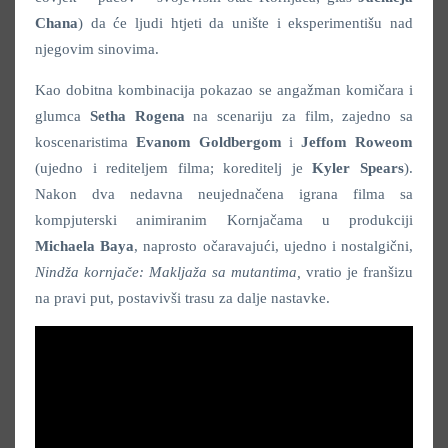
Chana
) da će ljudi htjeti da unište i eksperimentišu nad
njegovim sinovima.
Kao dobitna kombinacija pokazao se angažman komičara i
glumca
Setha Rogena
na scenariju za film, zajedno sa
koscenaristima
Evanom Goldbergom
i
Jeffom Roweom
(ujedno i rediteljem filma; koreditelj je
Kyler Spears
).
Nakon dva nedavna neujednačena igrana filma sa
kompjuterski animiranim Kornjačama u produkciji
Michaela Baya
, naprosto očaravajući, ujedno i nostalgični,
Nindža kornjače: Makljaža sa mutantima,
vratio je franšizu
na pravi put, postavivši trasu za dalje nastavke.