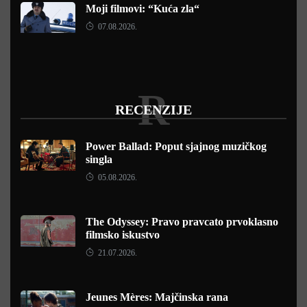
Moji filmovi: “Kuća zla“
07.08.2026.
R
RECENZIJE
Power Ballad: Poput sjajnog muzičkog
singla
05.08.2026.
The Odyssey: Pravo pravcato prvoklasno
filmsko iskustvo
21.07.2026.
Jeunes Mères: Majčinska rana