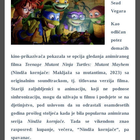
Sead
Vegara
Kao
odličan
potez
domaćih
kino-prikazivača pokazala se opcija gledanja animiranog
filma
Teenage Mutant Ninja Turtles: Mutant Mayhem
(Nindža kornjače: Makljaža sa mutantima, 2023) sa
originalnim soundtrackom, tj. titlovana verzija filma.
Stariji zaljubljenici u animaciju, koji ne podnose
sinhronizaciju, mogu da uživaju u filmu i podsjete se na
djetinjstvo, pod uslovom da su odrastali osamdesetih
godina prošlog stoljeća kada je bila popularna animirana
serija
Nindža kornjače.
Tada se vikendom znao
rasposred: kupanje, večera, “Nindža kornjače“, pa
spavanac.