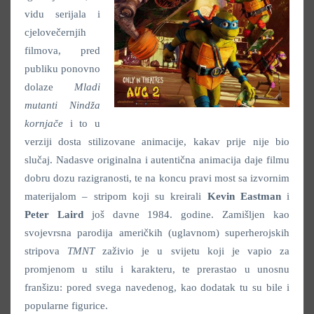
vidu serijala i
cjelovečernjih
filmova, pred
publiku ponovno
dolaze
Mladi
mutanti Nindža
kornjače
i to u
verziji dosta stilizovane animacije, kakav prije nije bio
slučaj. Nadasve originalna i autentična animacija daje filmu
dobru dozu razigranosti, te na koncu pravi most sa izvornim
materijalom – stripom koji su kreirali
Kevin Eastman
i
Peter Laird
još davne 1984. godine. Zamišljen kao
svojevrsna parodija američkih (uglavnom) superherojskih
stripova
TMNT
zaživio je u svijetu koji je vapio za
promjenom u stilu i karakteru, te prerastao u unosnu
franšizu: pored svega navedenog, kao dodatak tu su bile i
popularne figurice.