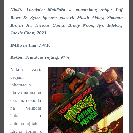
Nindža kornjače: Makljaža sa mutantima; režija: Jeff
Rowe & Kyler Spears; glasovi: Micah Abbey, Shamon
Brown Jr., Nicolas Cantu, Brady Noon, Ayo Edebiri,
Jackie Chan; 2023.
IMDb rejting: 7.4/10
Rotten Tomatoes rejting: 97%
Nakon zaista
brojnih
inkarnacija
likova na malom
ekranu, nekoliko
na velikom,
kako u
animiranoj tako i
igranoj formi, u