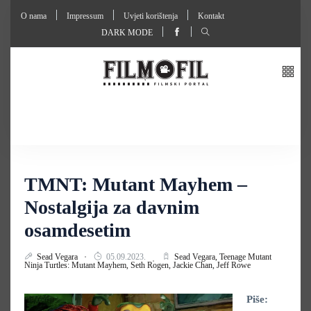
O nama
Impressum
Uvjeti korištenja
Kontakt
DARK MODE
TMNT: Mutant Mayhem –
Nostalgija za davnim
osamdesetim
Sead Vegara
05.09.2023.
Sead Vegara,
Teenage Mutant
Ninja Turtles: Mutant Mayhem,
Seth Rogen,
Jackie Chan,
Jeff Rowe
Piše: