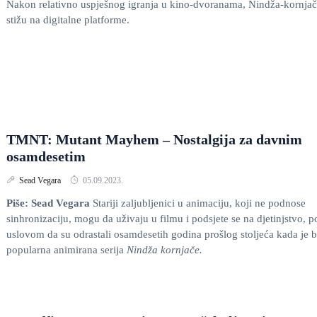
Nakon relativno uspješnog igranja u kino-dvoranama, Nindža-kornja
stižu na digitalne platforme.
TMNT: Mutant Mayhem – Nostalgija za davnim
osamdesetim
Sead Vegara
05.09.2023.
Piše: Sead Vegara
Stariji zaljubljenici u animaciju, koji ne podnose
sinhronizaciju, mogu da uživaju u filmu i podsjete se na djetinjstvo, p
uslovom da su odrastali osamdesetih godina prošlog stoljeća kada je b
popularna animirana serija
Nindža kornjače.