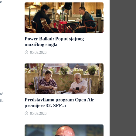
če
Power Ballad: Poput sjajnog
muzičkog singla
05.08.2026.
od
Predstavljamo program Open Air
ila
premijere 32. SFF-a
05.08.2026.