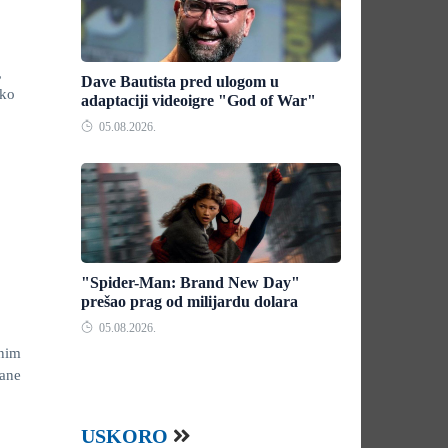
,
Dave Bautista pred ulogom u
eko
adaptaciji videoigre "God of War"
05.08.2026.
"Spider-Man: Brand New Day"
prešao prag od milijardu dolara
05.08.2026.
nim
ane
USKORO