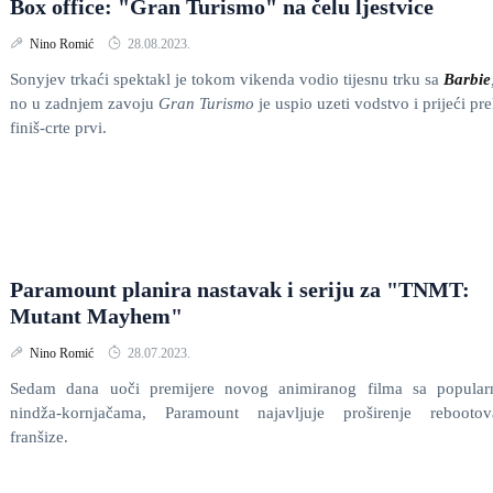
Box office: "Gran Turismo" na čelu ljestvice
Nino Romić
28.08.2023.
Sonyjev trkaći spektakl
je tokom vikenda vodio tijesnu trku sa
Barbie
no u zadnjem zavoju
Gran Turismo
je uspio uzeti vodstvo i prijeći pr
finiš-crte prvi.
Paramount planira nastavak i seriju za "TNMT:
Mutant Mayhem"
Nino Romić
28.07.2023.
Sedam dana uoči premijere novog animiranog filma sa popular
nindža-kornjačama, Paramount najavljuje proširenje rebootov
franšize.