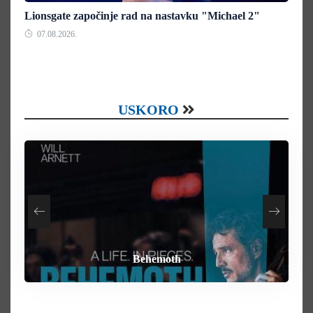
Lionsgate započinje rad na nastavku "Michael 2"
07.08.2026.
USKORO
How To Rob A Bank
Heart of the Beast
By Any Means
Behemoth