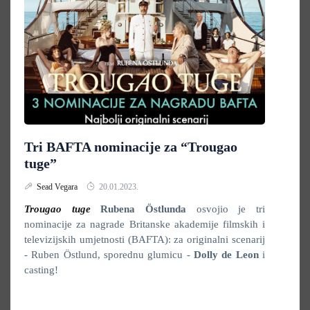
Tri BAFTA nominacije za “Trougao
tuge”
Sead Vegara
20.01.2023.
Trougao tuge
Rubena Östlunda
osvojio je tri
nominacije za nagrade Britanske akademije filmskih i
televizijskih umjetnosti (BAFTA): za originalni scenarij
- Ruben Östlund, sporednu glumicu -
Dolly de Leon
i
casting!