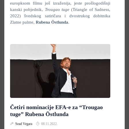
europksom filmu još izraženija, jeste prošlogodišnji
kanski pobjednik,
Trougao tuge
(Triangle of Sadness,
2022) švedskog satiričara i dvostrukog dobitnika
Zlatne palme,
Rubena
Östlunda
.
Četiri nominacije EFA-e za “Trougao
tuge” Rubena Östlunda
Sead Vegara
08.11.2022.