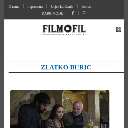
O nama
Impressum
Uvjeti korištenja
Kontakt
DARK MODE
ZLATKO BURIĆ