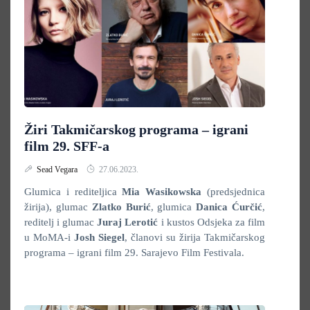
Žiri Takmičarskog programa – igrani
film 29. SFF-a
Sead Vegara
27.06.2023.
Glumica i rediteljica
Mia Wasikowska
(predsjednica
žirija), glumac
Zlatko Burić
, glumica
Danica Ćurčić
,
reditelj i glumac
Juraj Lerotić
i kustos Odsjeka za film
u MoMA-i
Josh Siegel
, članovi su žirija Takmičarskog
programa – igrani film 29. Sarajevo Film Festivala.