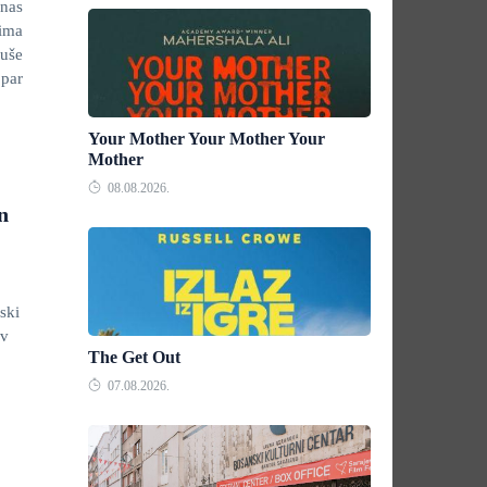
anas
nima
uše
 par
Your Mother Your Mother Your
Mother
08.08.2026.
n
jski
iv
The Get Out
07.08.2026.