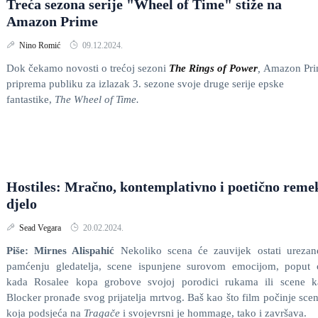
Treća sezona serije "Wheel of Time" stiže na
Amazon Prime
Nino Romić
09.12.2024.
Dok čekamo novosti o trećoj sezoni
The Rings of Power
,
Amazon Pr
priprema publiku za izlazak 3. sezone svoje druge serije epske
fantastike,
The Wheel of Time.
Hostiles: Mračno, kontemplativno i poetično reme
djelo
Sead Vegara
20.02.2024.
Piše: Mirnes Alispahić
Nekoliko scena će zauvijek ostati ureza
pamćenju gledatelja, scene ispunjene surovom emocijom, poput 
kada Rosalee kopa grobove svojoj porodici rukama ili scene k
Blocker pronađe svog prijatelja mrtvog. Baš kao što film počinje sc
koja podsjeća na
Tragače
i svojevrsni je hommage, tako i završava.