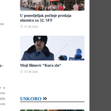
U ponedjeljak počinje prodaja
ulaznica za 32. SFF
ime
07.08.2026.
k-
Moji filmovi: “Kuća zla“
07.08.2026.
ne u
one
USKORO
ada
enom