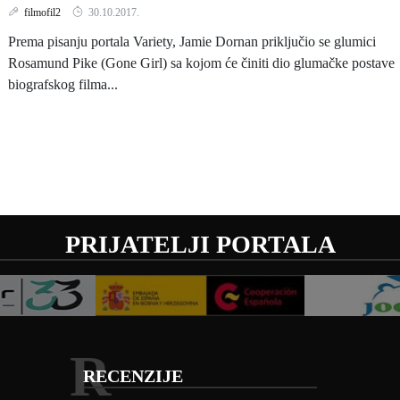
filmofil2
30.10.2017.
Prema pisanju portala Variety, Jamie Dornan priključio se glumici
Rosamund Pike (Gone Girl) sa kojom će činiti dio glumačke postave
biografskog filma...
PRIJATELJI PORTALA
R
RECENZIJE