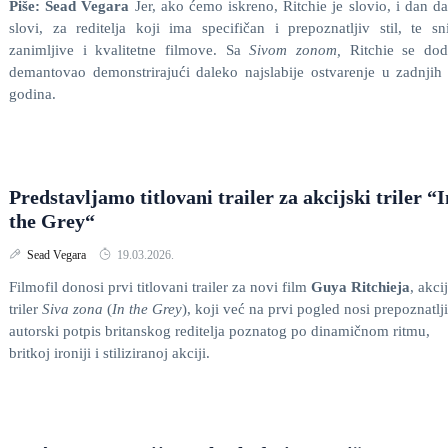
Piše: Sead Vegara
Jer, ako ćemo iskreno, Ritchie je slovio, i dan d
slovi, za reditelja koji ima specifičan i prepoznatljiv stil, te s
zanimljive i kvalitetne filmove. Sa
Sivom zonom,
Ritchie se dod
demantovao demonstrirajući daleko najslabije ostvarenje u zadnjih
godina.
Predstavljamo titlovani trailer za akcijski triler “I
the Grey“
Sead Vegara
19.03.2026.
Filmofil donosi prvi titlovani trailer za novi film
Guya Ritchieja
, akci
triler
Siva zona
(
In the Grey
), koji već na prvi pogled nosi prepoznatlj
autorski potpis britanskog reditelja poznatog po dinamičnom ritmu,
britkoj ironiji i stiliziranoj akciji.