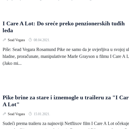
I Care A Lot: Do sreće preko penzionerskih tuđih
leđa
Sead Vegara
08.04.2021.
Piše: Sead Vegara Rosamund Pike ne samo da je uvjerljiva u svojoj u
hladne, proračunate, manipulativne Marle Grayson u filmu I Care A L
(Jako mi...
Pike brine za stare i iznemogle u traileru za "I Car
A Lot"
Sead Vegara
15.01.2021.
Sudeći prema traileru za najnoviji Netflixov film I Care A Lot očekuj