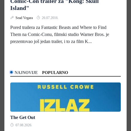
Comic-Con trailer za "Kong: Skull
Island"
Sead Vegara
26.07.2016.
Pored trailera za Fantastic Beasts and Where to Find
Them na Comic-Conu, filmski studio Warner Bros. je
prezentovao još jedan trailer, i to za film K...
NAJNOVIJE
POPULARNO
The Get Out
07.08.2026.