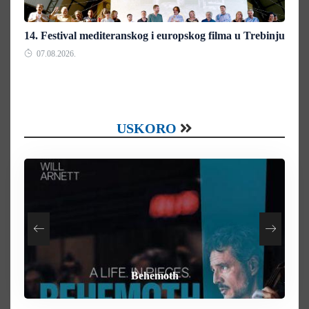
14. Festival mediteranskog i europskog filma u Trebinju
07.08.2026.
USKORO
How To Rob A Bank
Heart of the Beast
By Any Means
Behemoth