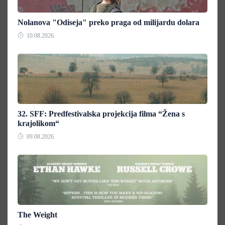
Nolanova "Odiseja" preko praga od milijardu dolara
10.08.2026.
32. SFF: Predfestivalska projekcija filma “Žena s
krajolikom“
09.08.2026.
The Weight