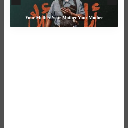
Your Mother Your Mother Your Mother
Heart of the Beast
The Weight
Behemoth