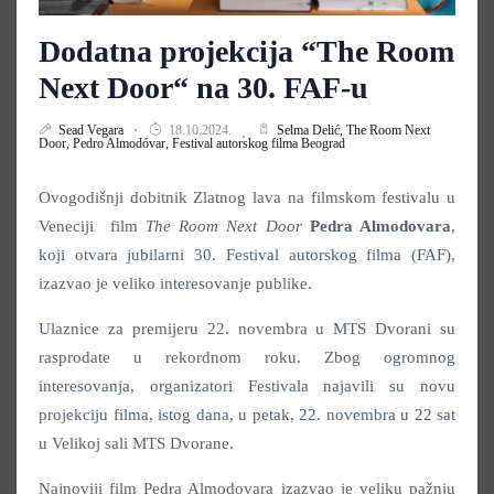
Dodatna projekcija “The Room
Next Door“ na 30. FAF-u
Sead Vegara
18.10.2024.
Selma Delić,
The Room Next
Door,
Pedro Almodóvar,
Festival autorskog filma Beograd
Ovogodišnji dobitnik Zlatnog lava na filmskom festivalu u
Veneciji film
The Room Next Door
Pedra Almodovara
,
koji otvara jubilarni 30. Festival autorskog filma (FAF),
izazvao je veliko interesovanje publike.
Ulaznice za premijeru 22. novembra u MTS Dvorani su
rasprodate u rekordnom roku. Zbog ogromnog
interesovanja, organizatori Festivala najavili su novu
projekciju filma, istog dana, u petak, 22. novembra u 22 sat
u Velikoj sali MTS Dvorane.
Najnoviji film Pedra Almodovara izazvao je veliku pažnju