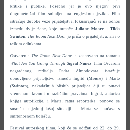
kritike i publike. Posebno jer je ovo njegov prvi
dugometražni film snimljen na engleskom jeziku. Film
istražuje duboke veze prijateljstva, fokusirajući se na odnos
između dvije žene, koje tumače
Juliane Moore
i
Tilda
Swinton
.
The Room Next Door
je priča o prijateljstvu, ali i o
teškim odlukama.
Ostvarenje
The Room Next Door
je zasnovano na romanu
What Are You Going Through
Sigrid Nunez
. Film Oscarom
nagrađenog reditelja Pedra Almodovara istražuje
obnovljeno prijateljstvo između Ingrid (
Moore
) i Marte
(
Swinton
), nekadašnjih bliskih prijateljica čiji su putevi
vremenom krenuli u različitim pravcima. Ingrid, autorica
knjiga autofikcije, i Marta, ratna reporterka, ponovo se
susreću u jednoj lošoj situaciji — Marta se suočava s
smrtonosnom bolešću.
Festival autorskog filma, koji će se održati od 22. do 29.