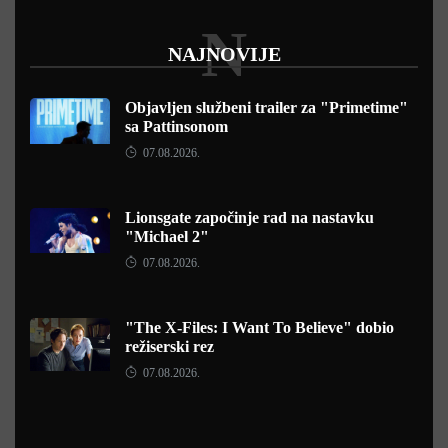
N
NAJNOVIJE
Objavljen službeni trailer za "Primetime"
sa Pattinsonom
07.08.2026.
Lionsgate započinje rad na nastavku
"Michael 2"
07.08.2026.
"The X-Files: I Want To Believe" dobio
režiserski rez
07.08.2026.