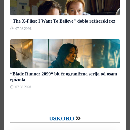
"The X-Files: I Want To Believe" dobio režiserski rez
07.08.2026.
“Blade Runner 2099“ bit će ograničena serija od osam
epizoda
07.08.2026.
USKORO