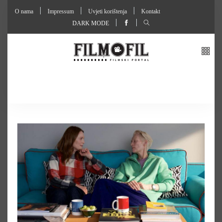
O nama
Impressum
Uvjeti korištenja
Kontakt
DARK MODE