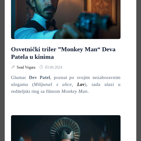
Osvetnički triler ”Monkey Man“ Deva
Patela u kinima
Sead Vegara
03.04.2024.
Glumac
Dev Patel
, poznat po svojim nezaboravnim
ulogama (
Milijunaš s ulice,
Lav
), sada ulazi u
rediteljski ring sa filmom
Monkey Man
.