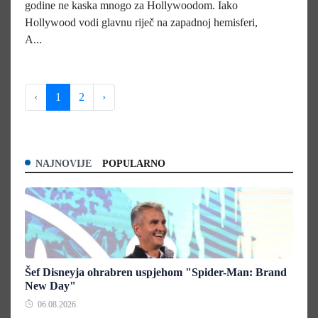
godine ne kaska mnogo za Hollywoodom. Iako
Hollywood vodi glavnu riječ na zapadnoj hemisferi,
A...
‹
1
2
›
NAJNOVIJE
POPULARNO
Šef Disneyja ohrabren uspjehom "Spider-Man: Brand
New Day"
06.08.2026.