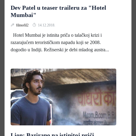
Dev Patel u teaser traileru za "Hotel
Mumbai"
filmofil2
14.12.2018.
Hotel Mumbai je istinita priča o talačkoj krizi i
razarajućem terorističkom napadu koji se 2008.
dogodio u Indiji. Režiserski je debi mladog austra...
Lion: Bazirano na istinitoj priči