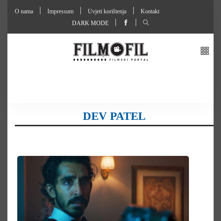
O nama
Impressum
Uvjeti korištenja
Kontakt
DARK MODE
DEV PATEL