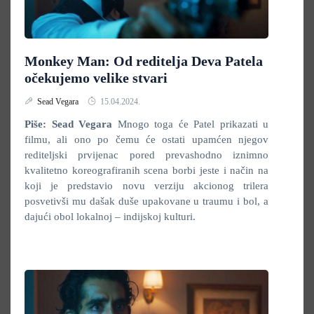
Monkey Man: Od reditelja Deva Patela
očekujemo velike stvari
Sead Vegara
15.04.2024.
Piše: Sead Vegara
Mnogo toga će Patel prikazati u
filmu, ali ono po čemu će ostati upamćen njegov
rediteljski prvijenac pored prevashodno iznimno
kvalitetno koreografiranih scena borbi jeste i način na
koji je predstavio novu verziju akcionog trilera
posvetivši mu dašak duše upakovane u traumu i bol, a
dajući obol lokalnoj – indijskoj kulturi.