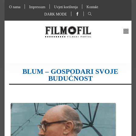
O nama
Impressum
Uvjeti korištenja
Kontakt
DARK MODE
BLUM – GOSPODARI SVOJE
BUDUĆNOST