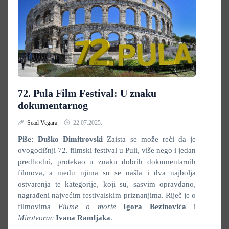
72. Pula Film Festival: U znaku
dokumentarnog
Sead Vegara
22.07.2025.
Piše: Duško Dimitrovski
Zaista se može reći da je
ovogodišnji 72. filmski festival u Puli, više nego i jedan
predhodni, protekao u znaku dobrih dokumentarnih
filmova, a među njima su se našla i dva najbolja
ostvarenja te kategorije, koji su, sasvim opravdano,
nagrađeni najvećim festivalskim priznanjima. Riječ je o
filmovima
Fiume o morte
Igora Bezinovića
i
Mirotvorac
Ivana Ramljaka
.