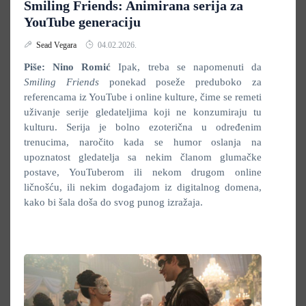
Smiling Friends: Animirana serija za
YouTube generaciju
Sead Vegara
04.02.2026.
Piše: Nino Romić
Ipak, treba se napomenuti da
Smiling Friends
ponekad poseže preduboko za
referencama iz YouTube i online kulture, čime se remeti
uživanje serije gledateljima koji ne konzumiraju tu
kulturu. Serija je bolno ezoterična u određenim
trenucima, naročito kada se humor oslanja na
upoznatost gledatelja sa nekim članom glumačke
postave, YouTuberom ili nekom drugom online
ličnošću, ili nekim događajom iz digitalnog domena,
kako bi šala doša do svog punog izražaja.