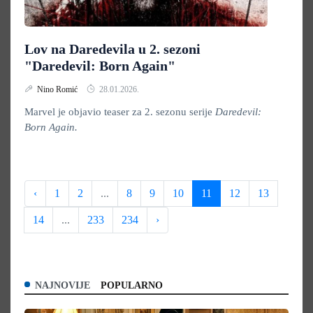
Lov na Daredevila u 2. sezoni
"Daredevil: Born Again"
Nino Romić
28.01.2026.
Marvel je objavio teaser za 2. sezonu serije
Daredevil:
Born Again.
‹
1
2
...
8
9
10
11
12
13
14
...
233
234
›
NAJNOVIJE
POPULARNO