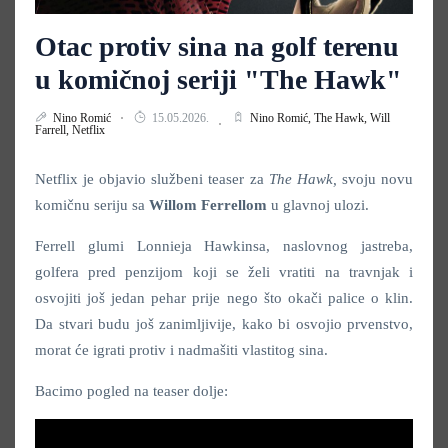
Otac protiv sina na golf terenu
u komičnoj seriji "The Hawk"
Nino Romić
15.05.2026.
Nino Romić,
The Hawk,
Will
Farrell,
Netflix
Netflix je objavio službeni teaser za
The Hawk,
svoju novu
komičnu seriju sa
Willom Ferrellom
u glavnoj ulozi.
Ferrell glumi Lonnieja Hawkinsa, naslovnog jastreba,
golfera pred penzijom koji se želi vratiti na travnjak i
osvojiti još jedan pehar prije nego što okači palice o klin.
Da stvari budu još zanimljivije, kako bi osvojio prvenstvo,
morat će igrati protiv i nadmašiti vlastitog sina.
Bacimo pogled na teaser dolje: