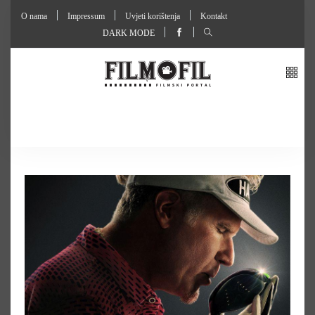
O nama
Impressum
Uvjeti korištenja
Kontakt
DARK MODE