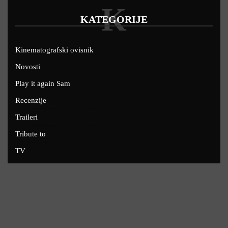
K
KATEGORIJE
Kinematografski ovisnik
Novosti
Play it again Sam
Recenzije
Traileri
Tribute to
TV
U kinima
Uskoro
Copyright © 2022 - Filmofil