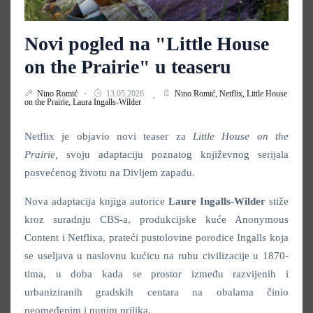
Novi pogled na "Little House
on the Prairie" u teaseru
Nino Romić
13.05.2026.
Nino Romić,
Netflix,
Little House
on the Prairie,
Laura Ingalls-Wilder
Netflix je objavio novi teaser za
Little House on the
Prairie,
svoju adaptaciju poznatog književnog serijala
posvećenog životu na Divljem zapadu.
Nova adaptacija knjiga autorice
Laure
Ingalls
-
Wilder
stiže
kroz suradnju CBS-a, produkcijske kuće Anonymous
Content i Netflixa, prateći pustolovine porodice Ingalls koja
se useljava u naslovnu kućicu na rubu civilizacije u 1870-
tima, u doba kada se prostor između razvijenih i
urbaniziranih gradskih centara na obalama činio
neomeđenim i punim prilika.