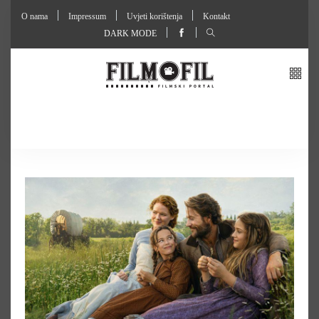
O nama
Impressum
Uvjeti korištenja
Kontakt
DARK MODE